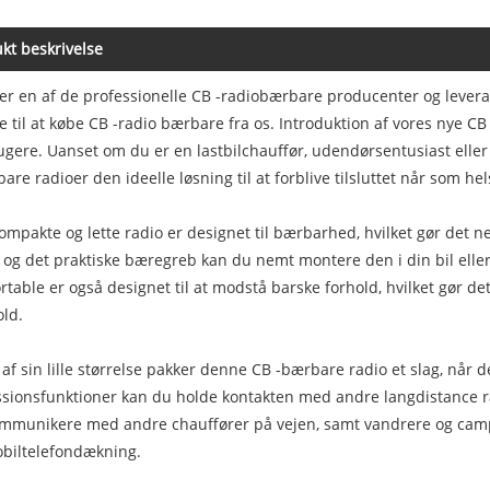
kt beskrivelse
er en af ​​de professionelle CB -radiobærbare producenter og levera
 til at købe CB -radio bærbare fra os. Introduktion af vores nye 
gere. Uanset om du er en lastbilchauffør, udendørsentusiast eller h
are radioer den ideelle løsning til at forblive tilsluttet når som he
mpakte og lette radio er designet til bærbarhed, hvilket gør det 
og det praktiske bæregreb kan du nemt montere den i din bil elle
rtable er også designet til at modstå barske forhold, hvilket gør det
old.
 af sin lille størrelse pakker denne CB -bærbare radio et slag, nå
sionsfunktioner kan du holde kontakten med andre langdistance radi
ommunikere med andre chauffører på vejen, samt vandrere og campis
biltelefondækning.