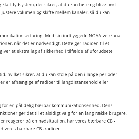
lart lydsystem, der sikrer, at du kan høre og blive hørt
at justere volumen og skifte mellem kanaler, så du kan
kommunikationserfaring. Med sin indbyggede NOAA-vejrkanal
ner, når det er nødvendigt. Dette gør radioen til et
giver et ekstra lag af sikkerhed i tilfælde af uforudsete
, hvilket sikrer, at du kan stole på den i lange perioder
er er afhængige af radioer til langdistansehold eller
brug for en pålidelig bærbar kommunikationsenhed. Dens
tioner gør det til et alsidigt valg for en lang række brugere,
eller reagerer på en nødsituation, har vores bærbare CB -
med vores bærbare CB -radioer.