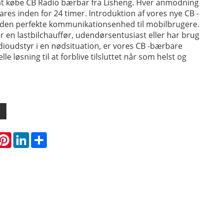
at købe CB Radio bærbar fra Lisheng. Hver anmodning
ares inden for 24 timer. Introduktion af vores nye CB -
 den perfekte kommunikationsenhed til mobilbrugere.
 en lastbilchauffør, udendørsentusiast eller har brug
adioudstyr i en nødsituation, er vores CB -bærbare
lle løsning til at forblive tilsluttet når som helst og
hatsApp
Pinterest
LinkedIn
Share