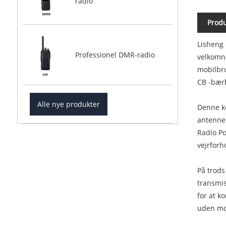
radio
Produ
Lisheng 
Professionel DMR-radio
velkomne
mobilbru
CB -bærb
Alle nye produkter
Denne ko
antenne 
Radio Po
vejrforh
På trods
transmis
for at k
uden mo