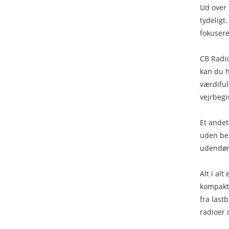
Ud over 
tydeligt
fokusere
CB Radio
kan du h
værdiful
vejrbeg
Et andet
uden beh
udendørs
Alt i al
kompakte
fra last
radioer 