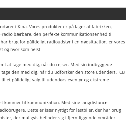
ndører i Kina. Vores produkter er på lager af fabrikken,
CB -radio bærbare, den perfekte kommunikationsenhed til
ar brug for pålideligt radioudstyr i en nødsituation, er vores
lst og hvor som helst.
nemt at tage med dig, når du rejser. Med sin indbyggede
r tage den med dig, når du udforsker den store udendørs. CB
 til et pålideligt valg til udendørs eventyr og ekstreme
r det kommer til kommunikation. Med sine langdistance
obrugere. Dette er især nyttigt for lastbiler, der har brug
ter, der muligvis befinder sig i fjerntliggende områder