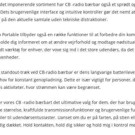
det imponerende sortiment har CB -radio bærbar også et sprødt og k
. Dets brugervenlige interface og intuitive kontroller gør det nemt 
 på den aktuelle samtale uden tekniske distraktioner.
 Portable tilbyder også en række funktioner til at forbedre din 
olde dig informeret om at ændre vejrforhold og modtage nødsituatio
dt værktøj for enhver, der vove sig ind i det store udendørs, da det 
ivenheder.
 standout-træk ved CB-radio bærbar er dens langvarige batterilevetid
ov for konstant genopladning. Dette er især vigtigt for personer, d
 aktiviteter, hvor strømmen kan være begrænset.
t er vores CB -radio bærbart det ultimative valg for dem, der har 
 størrelse, kraftfulde transmissionsfunktioner og brugervenlige funk
biler til udendørsentusiaster. Uanset om du er på farten, på stien 
dig dækket. Hold kontakten, hold dig sikker og hold mig i kontrol 