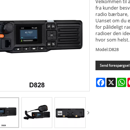
Velkommen til 
fra kunder besv
radio bærbare,
Uanset om du er
for pålideligt r
radioer den idee
hvor som helst.
Model:D828
Send forespørgsel
Facebook
X
W