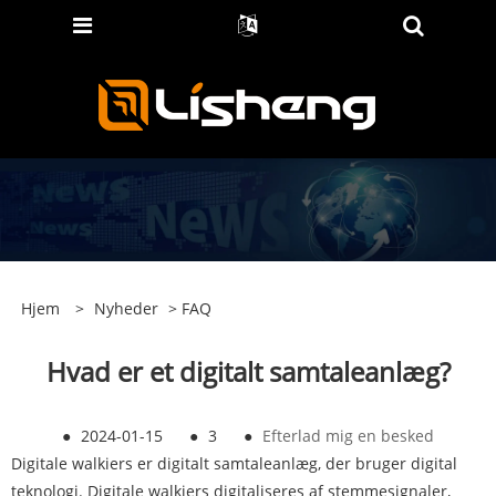
Hjem
>
Nyheder
>
FAQ
Hvad er et digitalt samtaleanlæg?
●
2024-01-15
●
3
●
Efterlad mig en besked
Digitale walkiers er digitalt samtaleanlæg, der bruger digital
teknologi. Digitale walkiers digitaliseres af stemmesignaler,