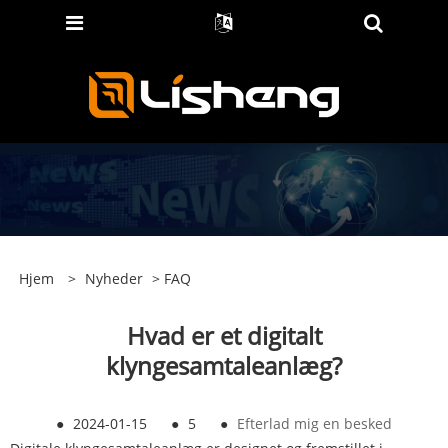
Hjem
>
Nyheder
>
FAQ
Hvad er et digitalt
klyngesamtaleanlæg?
●
2024-01-15
●
5
●
Efterlad mig en besked