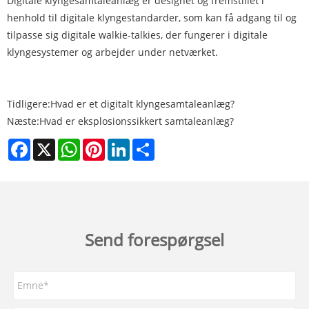
Digitale klyngesamtaleanlæg er designet og fremstillet i
henhold til digitale klyngestandarder, som kan få adgang til og
tilpasse sig digitale walkie-talkies, der fungerer i digitale
klyngesystemer og arbejder under netværket.
Tidligere:
Hvad er et digitalt klyngesamtaleanlæg?
Næste:
Hvad er eksplosionssikkert samtaleanlæg?
Facebook
X
WhatsApp
Pinterest
LinkedIn
Share
Send forespørgsel