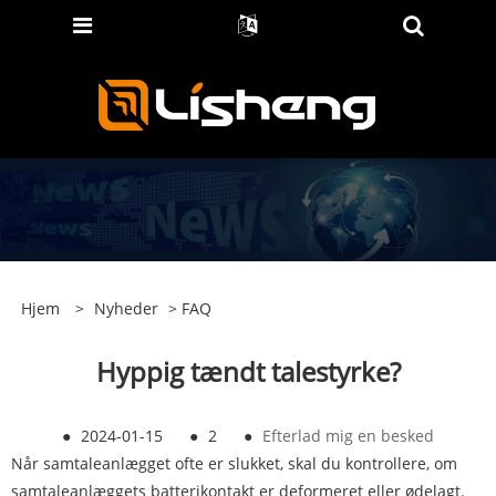
Hjem
>
Nyheder
>
FAQ
Hyppig tændt talestyrke?
●
2024-01-15
●
2
●
Efterlad mig en besked
Når samtaleanlægget ofte er slukket, skal du kontrollere, om
samtaleanlæggets batterikontakt er deformeret eller ødelagt.