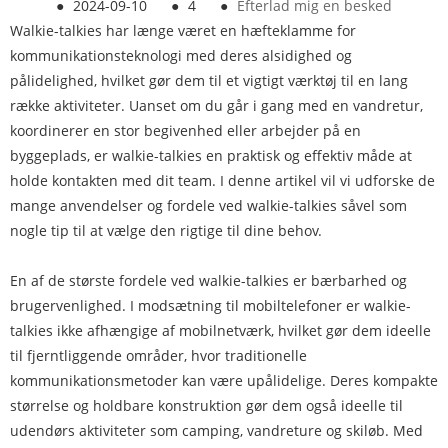
●
2024-09-10
●
4
●
Efterlad mig en besked
Walkie-talkies har længe været en hæfteklamme for
kommunikationsteknologi med deres alsidighed og
pålidelighed, hvilket gør dem til et vigtigt værktøj til en lang
række aktiviteter. Uanset om du går i gang med en vandretur,
koordinerer en stor begivenhed eller arbejder på en
byggeplads, er walkie-talkies en praktisk og effektiv måde at
holde kontakten med dit team. I denne artikel vil vi udforske de
mange anvendelser og fordele ved walkie-talkies såvel som
nogle tip til at vælge den rigtige til dine behov.
En af de største fordele ved walkie-talkies er bærbarhed og
brugervenlighed. I modsætning til mobiltelefoner er walkie-
talkies ikke afhængige af mobilnetværk, hvilket gør dem ideelle
til fjerntliggende områder, hvor traditionelle
kommunikationsmetoder kan være upålidelige. Deres kompakte
størrelse og holdbare konstruktion gør dem også ideelle til
udendørs aktiviteter som camping, vandreture og skiløb. Med