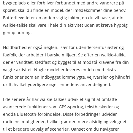
byggeplads eller forbliver forbundet med andre vandrere på
sporet, skal du finde en model, der imødekommer dine behov.
Batterilevetid er en anden vigtig faktor, da du vil have, at din
walkie-talkie skal vare i hele din aktivitet uden at kræve hyppig
genopladning.
Holdbarhed er også nøglen, især for udendørsentusiaster og
fagfolk, der arbejder i barske miljøer. Se efter en walkie-talkie,
der er vandtæt, stødfast og bygget til at modstå kravene fra din
valgte aktivitet. Nogle modeller leveres endda med ekstra
funktioner som en indbygget lommelygte, vejrvarsler og håndfri
drift, hvilket yderligere øger enhedens anvendelighed.
I de senere år har walkie-talkies udviklet sig til at omfatte
avancerede funktioner som GPS-sporing, tekstbeskeder og
endda Bluetooth-forbindelse. Disse forbedringer udvider
radioens muligheder, hvilket gør den mere alsidig og velegnet
til et bredere udvalg af scenarier. Uanset om du navigerer