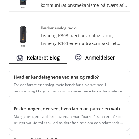
kommunikationsmekanisme på tværs af
øjeblikkelig og pålidelig.
DMR/NXDN trunking-systemer den
processer i Android-systemet, primært
perfekte løsning til dine behov.
brugt til meddelelser mellem
Bærbar analog radio
applikationer og mellem systemet og
Lisheng K303 bærbar analog radio,
applikationer. Dens kerne består af
Lisheng K303 er en ultrakompakt, let
udsendelser, broadcast-modtagere og
analog walkie-talkie bygget til
hensigter, der opererer i en udgive-
Relateret Blog
Anmeldelser
komfortabel og praktisk håndfri
abonner-model.
kommunikation. Med sin mini-krop,
stabile ydeevne og lette clip-on-design er
Hvad er kendetegnene ved analog radio?
den let og bærbar til at have på hele
For det første er analog radio kendt for sin enkelhed. I
dagen. Den har pålidelig lyd, enkel
modsætning til digital radio, som kræver en internetforbindelse
eller en speciel modtager, er det eneste, der skal til for at lytte til
betjening, flere praktiske funktioner og
analog radio, en standard FM- eller AM-radiomodtager. Denne
stærk holdbarhed, ideel til hoteller,
Er der nogen, der ved, hvordan man parrer en walkie-talkie med en kanal?
tilgængelighed har gjort det til et populært valg for landdistrikter
detailhandel, restauranter, sikkerhed og
eller dem uden adgang til internettjenester.
Mange brugere ved ikke, hvordan man "parrer" kanaler, når de
daglig kommunikation.
bruger walkie-talkies. Lad os derefter lære om den relaterede
viden.