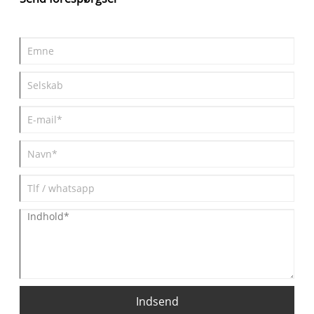
kan du træffe informerede beslutninger og maksimere din
lytteoplevelse.
Indsend