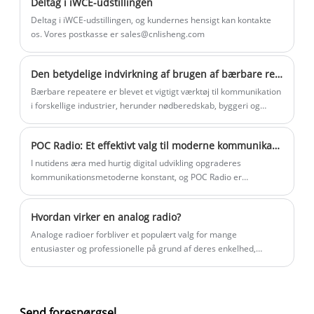
Deltag i iWCE-udstillingen
Deltag i iWCE-udstillingen, og kundernes hensigt kan kontakte
os. Vores postkasse er sales@cnlisheng.com
Den betydelige indvirkning af brugen af ​​bærbare relæer på kommunikation på tværs af forskellige industrier
Bærbare repeatere er blevet et vigtigt værktøj til kommunikation
i forskellige industrier, herunder nødberedskab, byggeri og
udendørs aktiviteter. Disse enheder er designet til at udvide
rækkevidden af ​​tovejsradioer, hvilket sikrer problemfri og
POC Radio: Et effektivt valg til moderne kommunikation
pålidelig kommunikation over lange afstande. I de seneste
nyheder har brugen af ​​bærbare repeatere skabt overskrifter for
I nutidens æra med hurtig digital udvikling opgraderes
deres rolle i at forbedre kommunikationsmulighederne i
kommunikationsmetoderne konstant, og POC Radio er
udfordrende miljøer.
efterhånden et vigtigt kommunikationsværktøj for brancher som
virksomheder, sikkerhed, logistik og ejendomsadministration.
Hvordan virker en analog radio?
Sammenlignet med traditionelle samtaleanlæg enheder bryder
POC Radio ikke kun igennem afstandsbegrænsninger, men har
Analoge radioer forbliver et populært valg for mange
også rige intelligente funktioner, hvilket bringer en ny løsning til
entusiaster og professionelle på grund af deres enkelhed,
moderne industrikommunikation.
pålidelighed og nostalgiske charme. Denne artikel udforsker
funktionsprincipperne for analoge radioer, deres
nøglekomponenter, praktiske anvendelser og tips til at vælge
den rigtige enhed. Ved at forstå disse grundlæggende principper
Send forespørgsel