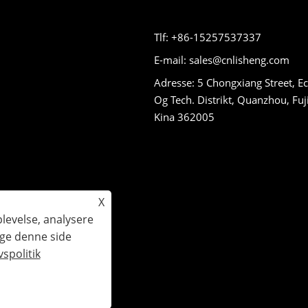
Tlf: +86-15257537337
E-mail: sales@cnlisheng.com
Adresse: 5 Chongxiang Street, E
Og Tech. Distrikt, Quanzhou, Fuj
Kina 362005
X
plevelse, analysere
uge denne side
gheder forbeholdes.
vspolitik