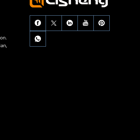
con.
ian,