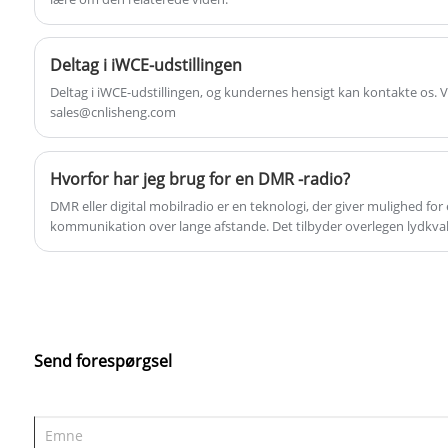
Deltag i iWCE-udstillingen
Deltag i iWCE-udstillingen, og kundernes hensigt kan kontakte os. 
sales@cnlisheng.com
Hvorfor har jeg brug for en DMR -radio?
DMR eller digital mobilradio er en teknologi, der giver mulighed for e
kommunikation over lange afstande. Det tilbyder overlegen lydkval
forbedret privatliv og sikkerhed sammenlignet med traditionelle an
Send forespørgsel