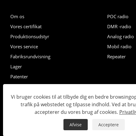
Om os
POC radio
Vores certifikat
DMR -radio
Produktionsudstyr
Analog radio
Vores service
Mobil radio
Fabriksrundvisning
Repeater
Lager
Patenter
Udstilling
Vi bruger cookies til at tilbyde dig en bedre browsingo
trafik på webstedet og tilpasse indhold. Ved at br
Copyright © 2023 Lisheng Communications Co., Ltd. Alle retti
accepterer du vores brug af cookies.
Privatli
Links
Sitemap
RSS
XML
Privatlivspolitik
Afvise
Acceptere