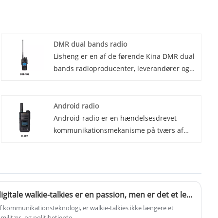
DMR dual bands radio
Lisheng er en af ​​de førende Kina DMR dual
bands radioproducenter, leverandører og
eksportører. Vi introducerer vores state-of-
the-art DMR dual bands radio, den
ultimative løsning til pålidelig, effektiv
Android radio
digital stemme- og datakommunikation.
Android-radio er en hændelsesdrevet
Dette banebrydende system er designet til
kommunikationsmekanisme på tværs af
at opfylde behovene i nutidens industri og
processer i Android-systemet, primært
leverer overlegen ydeevne, fleksibilitet og
brugt til meddelelser mellem applikationer
skalerbarhed.
og mellem systemet og applikationer. Dens
kerne består af udsendelser, broadcast-
modtagere og hensigter, der opererer i en
At lege med analoge eller digitale walkie-talkies er en passion, men er det et levebrød at bruge offentlige netværks walkie-talkies?
udgive-abonner-model.
af kommunikationsteknologi, er walkie-talkies ikke længere et
militær- og politibetjente.