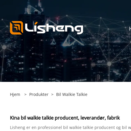
Hjem
>
Produkter
>
Bil Walkie Talkie
Kina bil walkie talkie producent, leverandør, fabrik
Lisheng er en professionel bil walkie talkie producent og bil w