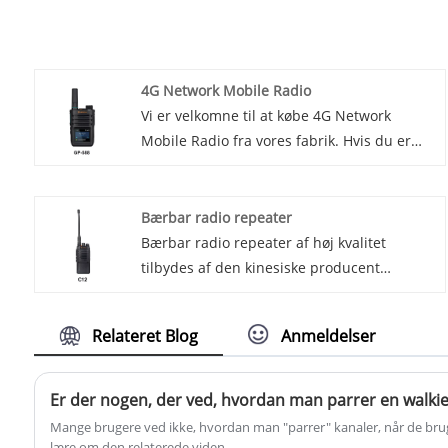
4G Network Mobile Radio
Vi er velkomne til at købe 4G Network
Mobile Radio fra vores fabrik. Hvis du er
interesseret i vores produkt, bedes du
kontakte os hurtigt! Introduktion af den
nyeste innovation inden for
Bærbar radio repeater
kommunikationsteknologi - 4G Network
Bærbar radio repeater af høj kvalitet
Mobile Radio. Denne avancerede enhed
tilbydes af den kinesiske producent
kombinerer kraften i en traditionel
Lisheng.
tovejsradio med hastigheden og
Relateret Blog
Anmeldelser
pålideligheden af ​​4G-netværksforbindelse,
der leverer en problemfri og effektiv
kommunikationsløsning for virksomheder
Er der nogen, der ved, hvordan man parrer en walkie
og organisationer.
Mange brugere ved ikke, hvordan man "parrer" kanaler, når de bruge
lære om den relaterede viden.