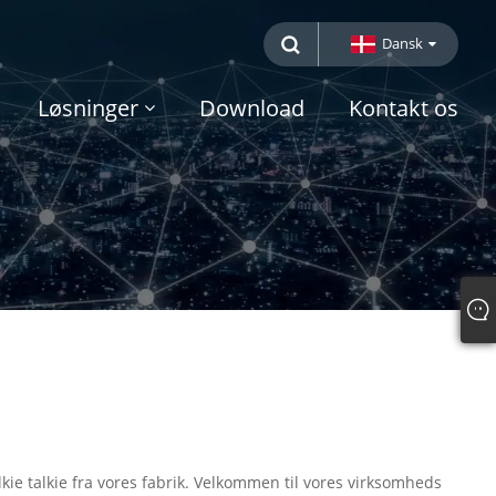
Dansk
Løsninger
Download
Kontakt os
alkie talkie fra vores fabrik. Velkommen til vores virksomheds