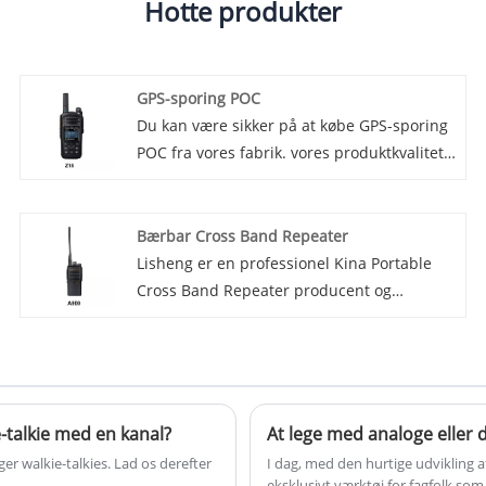
Hotte produkter
GPS-sporing POC
Du kan være sikker på at købe GPS-sporing
POC fra vores fabrik. vores produktkvalitet
er garanteret. Vi introducerer vores seneste
innovation inden for GPS-sporingsteknologi
- GPS Tracking POC (Proof of Concept).
Bærbar Cross Band Repeater
Denne banebrydende enhed leverer
Lisheng er en professionel Kina Portable
uovertruffen nøjagtighed og pålidelighed,
Cross Band Repeater producent og
hvilket gør den til den ideelle løsning for
leverandør, kontakt os nu!
virksomheder og enkeltpersoner, der
ønsker at spore deres aktiver og mennesker
med præcision og lethed.
-talkie med en kanal?
r walkie-talkies. Lad os derefter
I dag, med den hurtige udvikling 
eksklusivt værktøj for fagfolk som 