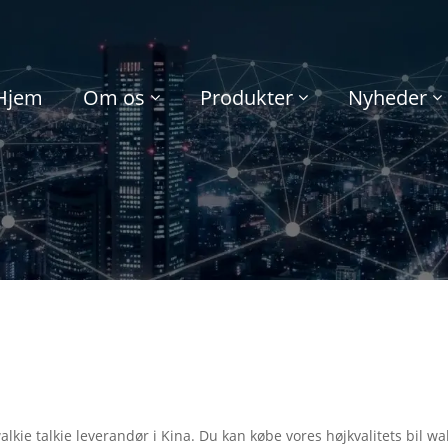
Hjem
Om os
Produkter
Nyheder
alkie talkie leverandør i Kina. Du kan købe vores højkvalitets bil w