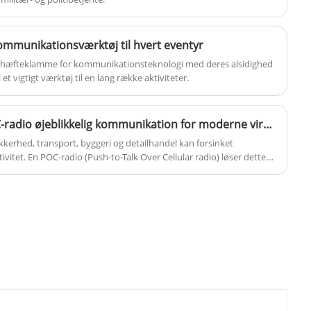
 kommunikationsværktøj til hvert eventyr
en hæfteklamme for kommunikationsteknologi med deres alsidighed
 et vigtigt værktøj til en lang række aktiviteter.
Hvordan forbedrer en POC-radio øjeblikkelig kommunikation for moderne virksomheder?
sikkerhed, transport, byggeri og detailhandel kan forsinket
itet. En POC-radio (Push-to-Talk Over Cellular radio) løser dette
dækkende og endda global øjeblikkelig stemmekommunikation
e artikel forklarer, hvordan POC-radioer fungerer, hvorfor
lle radioer med dem, og hvordan valg af den rigtige leverandør som
iviteten markant.