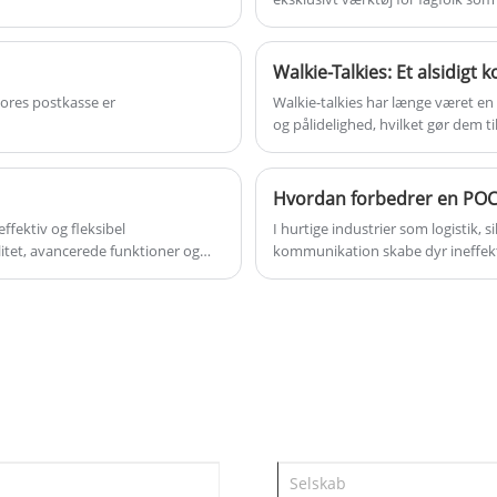
Walkie-Talkies: Et alsidigt
Vores postkasse er
Walkie-talkies har længe været 
og pålidelighed, hvilket gør dem til
ffektiv og fleksibel
I hurtige industrier som logistik, 
itet, avancerede funktioner og
kommunikation skabe dyr ineffektiv
aloge radioer.
problem ved at muliggøre lands
uden afstandsbegrænsninger. Denn
virksomheder erstatter traditione
Lisheng kan forbedre driftseffekt