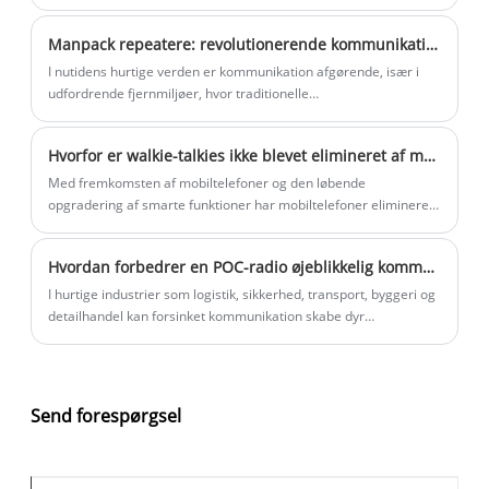
Producenter og udviklere fortsætter med at innovere for at
forbedre DMR-radioernes muligheder, såsom at forbedre
Manpack repeatere: revolutionerende kommunikation i udfordrende miljøer
lydkvaliteten, forlænge batterilevetiden og udvide rækkevidden.
Disse fremskridt forbedrer ikke kun brugeroplevelsen, men gør
I nutidens hurtige verden er kommunikation afgørende, især i
også DMR-radioer mere tilpasningsdygtige til det udviklende
udfordrende fjernmiljøer, hvor traditionelle
kommunikationsmiljø.
kommunikationsmetoder kan være upålidelige.
Hvorfor er walkie-talkies ikke blevet elimineret af mobiltelefoner? Svaret er her
Med fremkomsten af ​​mobiltelefoner og den løbende
opgradering af smarte funktioner har mobiltelefoner elimineret
BB-maskiner, spillekonsoller, enkelte navigationsskærme osv.,
men vores walkie-talkies er ikke blevet elimineret.
Hvordan forbedrer en POC-radio øjeblikkelig kommunikation for moderne virksomheder?
I hurtige industrier som logistik, sikkerhed, transport, byggeri og
detailhandel kan forsinket kommunikation skabe dyr
ineffektivitet. En POC-radio (Push-to-Talk Over Cellular radio)
løser dette problem ved at muliggøre landsdækkende og endda
global øjeblikkelig stemmekommunikation uden
afstandsbegrænsninger. Denne artikel forklarer, hvordan POC-
Send forespørgsel
radioer fungerer, hvorfor virksomheder erstatter traditionelle
radioer med dem, og hvordan valg af den rigtige leverandør
som Lisheng kan forbedre driftseffektiviteten markant.