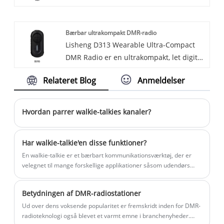
pålideligheden gennem dens overlegne
lydklarhed, robuste batterilevetid og
Bærbar ultrakompakt DMR-radio
robuste design. Den er udviklet til
Lisheng D313 Wearable Ultra-Compact
alsidighed og er ideel til udrulning på
DMR Radio er en ultrakompakt, let digital
tværs af en lang række miljøer og
walkie-talkie bygget til problemfri håndfri
industrier.
Relateret Blog
Anmeldelser
kommunikation. Med en vægt på kun 42
g med et diskret clip-on-design sikrer
den komfort hele dagen for frontline-
Hvordan parrer walkie-talkies kanaler?
brugere. Understøtter både digitale og
analoge tilstande, den tilbyder klar og
Har walkie-talkie'en disse funktioner?
pålidelig lyd, fleksible opkaldsmuligheder
En walkie-talkie er et bærbart kommunikationsværktøj, der er
og valgfri kryptering til sikker
velegnet til mange forskellige applikationer såsom udendørs
kommunikation. Ideel til gæstfrihed,
eventyr, byggepladser, politi og brandmænd og mere.
detailhandel og servicemiljøer.
Betydningen af ​​DMR-radiostationer
Ud over dens voksende popularitet er fremskridt inden for DMR-
radioteknologi også blevet et varmt emne i branchenyheder.