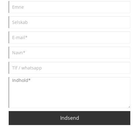
erfarne producenter som Lisheng hjælper organisationer med at
opnå sikrere og mere effektiv drift.
Indsend