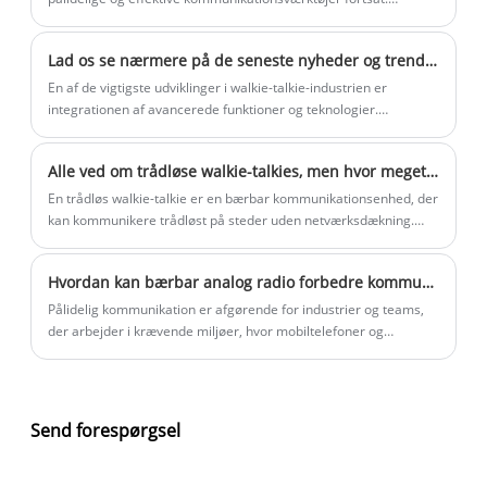
Håndholdte radiorepeatere er et sådant værktøj, der skaber
bølger i branchen.
Lad os se nærmere på de seneste nyheder og trends i walkie-talkie-branchen.
En af de vigtigste udviklinger i walkie-talkie-industrien er
integrationen af ​​avancerede funktioner og teknologier.
Traditionelt var walkie-talkies simple to-vejs radioer med
begrænset rækkevidde og funktionalitet.
Alle ved om trådløse walkie-talkies, men hvor meget ved du om dem, og hvilke vigtige værdier har trådløse walkie-talkies!
En trådløs walkie-talkie er en bærbar kommunikationsenhed, der
kan kommunikere trådløst på steder uden netværksdækning.
Trådløse walkie-talkies bruges ofte i situationer, hvor øjeblikkelig
kommunikation er påkrævet, såsom udendørs eventyr,
Hvordan kan bærbar analog radio forbedre kommunikationseffektiviteten i udfordrende miljøer?
byggepladser, sikkerhedsindustrier osv.
Pålidelig kommunikation er afgørende for industrier og teams,
der arbejder i krævende miljøer, hvor mobiltelefoner og
internetbaserede kommunikationssystemer kan svigte. En
bærbar analog radio giver en praktisk løsning ved at tilbyde
øjeblikkelig stemmekommunikation, stærk signalstabilitet,
praktisk håndfri betjening og holdbar ydeevne. Denne artikel
Send forespørgsel
forklarer, hvordan bærbare analoge radioer løser almindelige
kommunikationsudfordringer, hvilke funktioner brugere bør
overveje, før de køber, og hvorfor professionelle løsninger fra