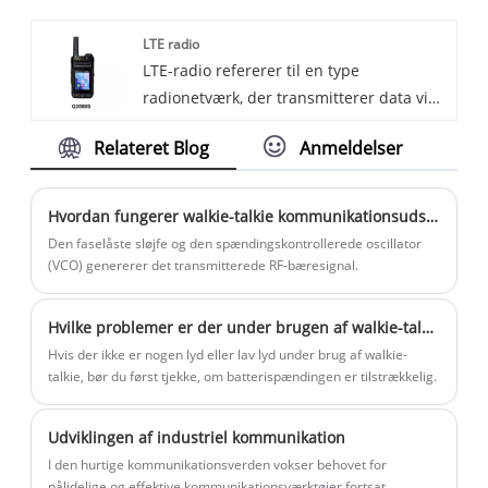
imødekomme de forskellige behov i
effektivitet er i højsædet, tilbyder vores
LTE radio
industrier såsom offentlig sikkerhed,
walkie-talkie uovertruffen ydeevne til en
LTE-radio refererer til en type
transport, forsyningsselskaber og mere.
uovertruffen værdi.
radionetværk, der transmitterer data via
Dens alsidighed og avancerede
radiobølger, ved hjælp af teknologier som
funktioner gør den til det perfekte valg
Relateret Blog
Anmeldelser
smalbånd, spredt spektrum og
for organisationer, der søger pålidelige
pakkeradio til at udveksle information.
og højtydende kommunikationsløsninger.
LTE-radio er en standard for trådløs
Hvordan fungerer walkie-talkie kommunikationsudstyr?
kommunikationsteknologi med 3GPP og
Den faselåste sløjfe og den spændingskontrollerede oscillator
en 4G-netværksteknologi i spidsen. Den
(VCO) genererer det transmitterede RF-bæresignal.
anvender teknologier såsom OFDM
(Orthogonal Frequency Division
Hvilke problemer er der under brugen af ​​walkie-talkies, og hvordan man reparerer dem
Multiplexing) og MIMO (Multiple Input,
Hvis der ikke er nogen lyd eller lav lyd under brug af walkie-
Multiple Output) for at opnå
talkie, bør du først tjekke, om batterispændingen er tilstrækkelig.
højhastighedsdatatransmission.
Udviklingen af ​​industriel kommunikation
I den hurtige kommunikationsverden vokser behovet for
pålidelige og effektive kommunikationsværktøjer fortsat.