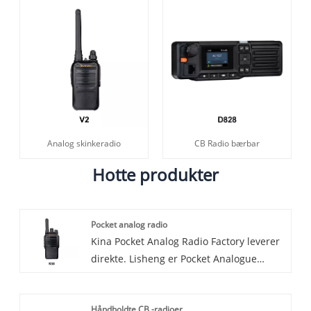
Analog skinkeradio
CB Radio bærbar
Hotte produkter
Pocket analog radio
Kina Pocket Analog Radio Factory leverer
direkte. Lisheng er Pocket Analogue
Radio producent og leverandør i Kina.
Introduktion af den seneste innovation
Håndholdte CB -radioer
inden for kommunikationsteknologi -