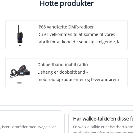
Hotte produkter
IP68 vandtætte DMR-radioer
Du er velkommen til at komme til vores
fabrik for at købe de seneste sælgende, lave
priser og højkvalitets IP68 vandtætte DMR-
radioer, Lisheng ser frem til at samarbejde
med dig. Vi introducerer vores seneste
Dobbeltband mobil radio
innovation inden for tovejsradioer: IP68
Lisheng er dobbeltband -
vandtætte DMR-radioer. Disse robuste og
mobilradioproducenter og leverandører i
pålidelige radioer er bygget til at modstå de
Kina. Vi kan levere professionel service og
hårdeste miljøer, hvilket gør dem til en
bedre pris for dig.
ideel kommunikationsløsning til industrier
som byggeri, fremstilling og offentlig
sikkerhed.
Har walkie-talkie'en disse 
 især i områder med svage eller
En walkie-talkie er et bærbart ko
applikationer såsom udendørs eve