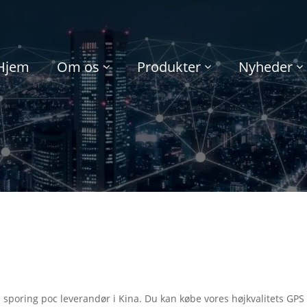
Hjem
Om os
Produkter
Nyheder
sporing poc leverandør i Kina. Du kan købe vores højkvalitets GPS 