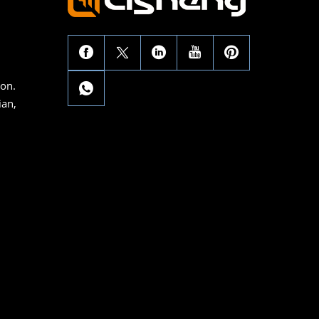
con.
ian,