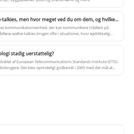
Alle ved om trådløse walkie-talkies, men hvor meget ved du om dem, og hvilke vigtige værdier har trådløse walkie-talkies!
ærbar kommunikationsenhed, der kan kommunikere trådløst på
øse walkie-talkies bruges ofte i situationer, hvor øjeblikkelig
 udendørs eventyr, byggepladser, sikkerhedsindustrier osv.
ogi stadig uerstattelig?
dviklet af European Telecommunications Standards Institute (ETSI)
radiobrugere. Det blev oprindeligt godkendt i 2005 med det mål at
og industrielle brugere.