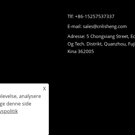
Tlf: +86-15257537337
E-mail: sales@cnlisheng.com
Adresse: 5 Chongxiang Street, E
Og Tech. Distrikt, Quanzhou, Fuj
Kina 362005
X
plevelse, analysere
uge denne side
gheder forbeholdes.
vspolitik