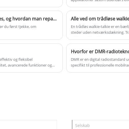
Hvilke problemer er der under brugen af ​​walkie-talkies, og hvordan man reparerer dem
bør du først tjekke, om
En trådløs walkie-talkie er en b
steder uden netværksdækning. Trådl
kommunikation er påkrævet, såsom
Hvorfor er DMR-radioteknol
ffektiv og fleksibel
DMR er en digital radiostandard u
itet, avancerede funktioner og
specifikt til professionelle mobil
aloge radioer.
opfylde kravene fra kommercielle 