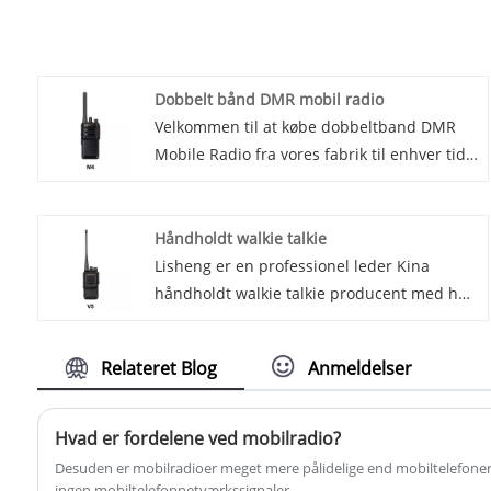
Dobbelt bånd DMR mobil radio
Velkommen til at købe dobbeltband DMR
Mobile Radio fra vores fabrik til enhver tid.
Vi giver dig fabrikspriser for vores
produkter. Lisheng er dobbeltband DMR
mobile radioproducenter og leverandører i
Håndholdt walkie talkie
Kina.
Lisheng er en professionel leder Kina
håndholdt walkie talkie producent med høj
kvalitet og rimelig pris. Velkommen til at
kontakte os. Vi introducerer vores seneste
Relateret Blog
Anmeldelser
innovation inden for
kommunikationsteknologi - den håndholdte
walkie-talkie.
Hvad er fordelene ved mobilradio?
Desuden er mobilradioer meget mere pålidelige end mobiltelefoner,
ingen mobiltelefonnetværkssignaler.