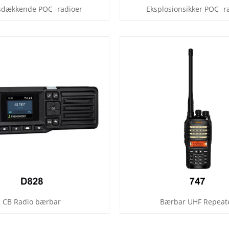
sdækkende POC -radioer
Eksplosionsikker POC -r
CB Radio bærbar
Bærbar UHF Repeat