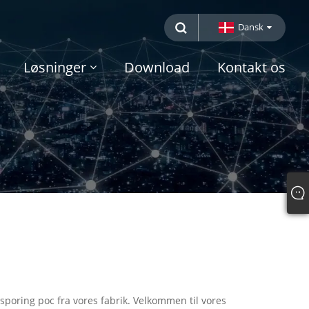
Dansk
Løsninger
Download
Kontakt os
sporing poc fra vores fabrik. Velkommen til vores