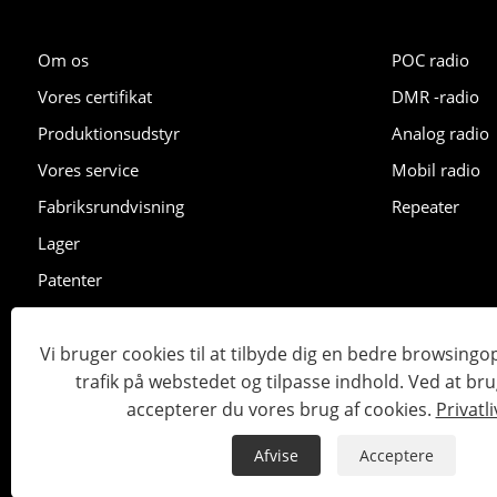
Om os
POC radio
Vores certifikat
DMR -radio
Produktionsudstyr
Analog radio
Vores service
Mobil radio
Fabriksrundvisning
Repeater
Lager
Patenter
Udstilling
Vi bruger cookies til at tilbyde dig en bedre browsingo
trafik på webstedet og tilpasse indhold. Ved at br
Copyright © 2023 Lisheng Communications Co., Ltd. Alle retti
accepterer du vores brug af cookies.
Privatli
Links
Sitemap
RSS
XML
Privatlivspolitik
Afvise
Acceptere