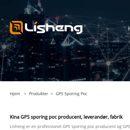
Hjem
>
Produkter
>
GPS Sporing Poc
Kina GPS sporing poc producent, leverandør, fabrik
Lisheng er en professionel GPS sporing poc producent og GPS 