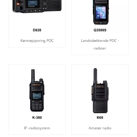
Køretøjsporing POC
Landsdækkende POC -
radioer
IP -radiosystem
Amatør radio