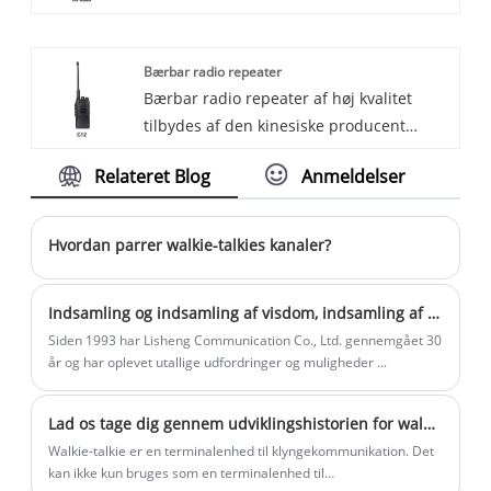
Kina. Vi kan levere professionel service
kommunikationsteknologi - den
og bedre pris for dig.
håndholdte CB -radio. Disse kompakte,
Bærbar radio repeater
bærbare enheder er designet til at give
Bærbar radio repeater af høj kvalitet
pålidelig og praktisk kommunikation i
tilbydes af den kinesiske producent
forskellige situationer.
Lisheng.
Relateret Blog
Anmeldelser
Hvordan parrer walkie-talkies kanaler?
Indsamling og indsamling af visdom, indsamling af hjerter og fælles deling - den årlige ceremoni i 2023 er vellykket!
Siden 1993 har Lisheng Communication Co., Ltd. gennemgået 30
år og har oplevet utallige udfordringer og muligheder ...
Lad os tage dig gennem udviklingshistorien for walkie-talkie-udstyr.
Walkie-talkie er en terminalenhed til klyngekommunikation. Det
kan ikke kun bruges som en terminalenhed til