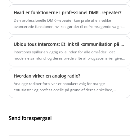
klyngekommunikation, men kan også bruges som et
professionelt trådløst kommunikationsværktøj i
Hvad er funktionerne i professionel DMR -repeater?
mobilkommunikation.
Den professionelle DMR -repeater kan prale af en række
avancerede funktioner, hvilket gør det til et fremragende valg til
pålidelig kommunikation. En af de mest betydningsfulde
funktioner på denne enhed er dens evne til at give problemfri
Ubiquitous Intercoms: Et link til kommunikation på tværs af brancher
forbindelse på tværs af dens dækningsområde.
Intercoms spiller en vigtig rolle inden for alle områder i det
moderne samfund, og deres brede vifte af brugsscenarier giver
effektive og stabile kommunikationsgarantier for arbejde og
aktiviteter i forskellige brancher.
Hvordan virker en analog radio?
Analoge radioer forbliver et populært valg for mange
entusiaster og professionelle på grund af deres enkelhed,
pålidelighed og nostalgiske charme. Denne artikel udforsker
funktionsprincipperne for analoge radioer, deres
nøglekomponenter, praktiske anvendelser og tips til at vælge
den rigtige enhed. Ved at forstå disse grundlæggende principper
Send forespørgsel
kan du træffe informerede beslutninger og maksimere din
lytteoplevelse.