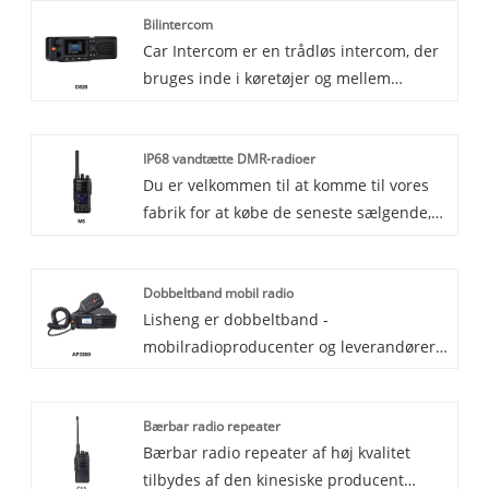
Bilintercom
højhastigheds, stabil, langdistance
Car Intercom er en trådløs intercom, der
trådløs stemme- og
bruges inde i køretøjer og mellem
datatransmissionsfunktioner og kan
workshopafdelinger. Det er velegnet til
bruges til kommunikation af høj kvalitet
taxaer, logistikparker, busser og andre
mellem forskellige brancher og specifikke
IP68 vandtætte DMR-radioer
bilfelter samt hospitaler, fabrikker, havne
lejligheder. Funktionerne i 4G POC
Du er velkommen til at komme til vores
osv.
Mobile Radio Transceiver inkluderer
fabrik for at købe de seneste sælgende,
understøttende hybridgruppeopkald og
lave priser og højkvalitets IP68 vandtætte
private opkald samt en række naturlige
DMR-radioer, Lisheng ser frem til at
stemmepromptsfunktioner såsom
Dobbeltband mobil radio
samarbejde med dig. Vi introducerer
flerparti, multifrekvente og farverige
Lisheng er dobbeltband -
vores seneste innovation inden for
ringetoner.
mobilradioproducenter og leverandører i
tovejsradioer: IP68 vandtætte DMR-
Kina. Vi kan levere professionel service
radioer. Disse robuste og pålidelige
og bedre pris for dig.
radioer er bygget til at modstå de
Bærbar radio repeater
hårdeste miljøer, hvilket gør dem til en
Bærbar radio repeater af høj kvalitet
ideel kommunikationsløsning til
tilbydes af den kinesiske producent
industrier som byggeri, fremstilling og