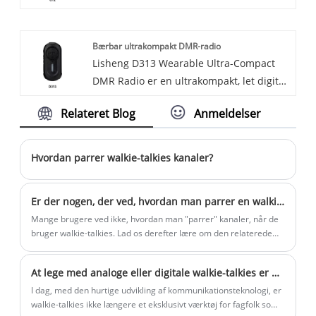
Lisheng.
offentlig sikkerhed.
Bærbar ultrakompakt DMR-radio
Lisheng D313 Wearable Ultra-Compact
DMR Radio er en ultrakompakt, let digital
walkie-talkie bygget til problemfri håndfri
Relateret Blog
Anmeldelser
kommunikation. Med en vægt på kun 42
g med et diskret clip-on-design sikrer
den komfort hele dagen for frontline-
Hvordan parrer walkie-talkies kanaler?
brugere. Understøtter både digitale og
analoge tilstande, den tilbyder klar og
Er der nogen, der ved, hvordan man parrer en walkie-talkie med en kanal?
pålidelig lyd, fleksible opkaldsmuligheder
Mange brugere ved ikke, hvordan man "parrer" kanaler, når de
og valgfri kryptering til sikker
bruger walkie-talkies. Lad os derefter lære om den relaterede
kommunikation. Ideel til gæstfrihed,
viden.
detailhandel og servicemiljøer.
At lege med analoge eller digitale walkie-talkies er en passion, men er det et levebrød at bruge offentlige netværks walkie-talkies?
I dag, med den hurtige udvikling af kommunikationsteknologi, er
walkie-talkies ikke længere et eksklusivt værktøj for fagfolk som