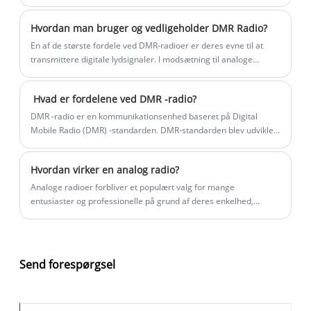
militær- og politibetjente.
Hvordan man bruger og vedligeholder DMR Radio?
En af de største fordele ved DMR-radioer er deres evne til at
transmittere digitale lydsignaler. I modsætning til analoge
signaler er digitale lydsignaler mindre tilbøjelige til at blive
forvrænget af baggrundsstøj eller interferens fra andre radioer.
‌‌ Hvad er fordelene ved DMR -radio?
‌DMR -radio er en kommunikationsenhed baseret på Digital
Mobile Radio (DMR) -standarden. DMR-standarden blev udviklet
af European Telecommunications Standards Institute (ETSI) for
at imødekomme behovene hos low-end professionelle og
Hvordan virker en analog radio?
kommercielle brugere i europæiske lande og levere effektive og
pålidelige kommunikationsløsninger.
Analoge radioer forbliver et populært valg for mange
entusiaster og professionelle på grund af deres enkelhed,
pålidelighed og nostalgiske charme. Denne artikel udforsker
funktionsprincipperne for analoge radioer, deres
nøglekomponenter, praktiske anvendelser og tips til at vælge
den rigtige enhed. Ved at forstå disse grundlæggende principper
Send forespørgsel
kan du træffe informerede beslutninger og maksimere din
lytteoplevelse.