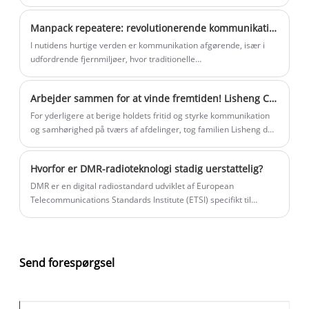
deres stillinger, skabe en god atmosfære af "teknologi,
læringskompetencer, fange avancerede og superavancerede",
Manpack repeatere: revolutionerende kommunikation i udfordrende miljøer
og den magtkommunikation, der afholdes i april med "interne
reparationsfærdigheder," Employee Skills Competition med
I nutidens hurtige verden er kommunikation afgørende, især i
temaet ydre træstil.
udfordrende fjernmiljøer, hvor traditionelle
kommunikationsmetoder kan være upålidelige.
Arbejder sammen for at vinde fremtiden! Lisheng Communications udendørs teambuilding og udvidelse i 2025 var en komplet succes
For yderligere at berige holdets fritid og styrke kommunikation
og samhørighed på tværs af afdelinger, tog familien Lisheng den
23. august en pause fra deres travle hverdag for at gennemføre
en teambuilding-aktivitet med temaet "Working Together,
Hvorfor er DMR-radioteknologi stadig uerstattelig?
Breaking Through Self-Improvements; Uniting Strengths,
Winning the Future Together."
DMR er en digital radiostandard udviklet af European
Telecommunications Standards Institute (ETSI) specifikt til
professionelle mobilradiobrugere. Det blev oprindeligt godkendt
i 2005 med det mål at opfylde kravene fra kommercielle og
industrielle brugere.
Send forespørgsel