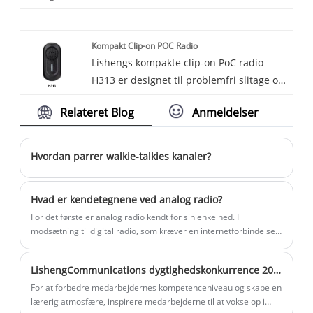
professionel digital to-vejs radio leverer
kommunikationsløsning for virksomheder
enestående ydeevne og avancerede
og organisationer.
Kompakt Clip-on POC Radio
beskyttelsesfunktioner, hvilket gør den til
Lishengs kompakte clip-on PoC radio
et ideelt valg for professionelle brugere.
H313 er designet til problemfri slitage og
Den er bygget robust og yderst pålidelig
stabil kommunikation. Dens ultralette
og sikrer klar og uafbrudt kommunikation
Relateret Blog
Anmeldelser
design sikrer komfort hele dagen, mens
selv under de hårdeste forhold.
fleksible høretelefoner og klips forbedrer
mobiliteten. Med stærk anti-interferens,
Hvordan parrer walkie-talkies kanaler?
klar lyd og advarsler om lavt batteri,
leverer den pålidelig kommunikation hele
Hvad er kendetegnene ved analog radio?
dagen. Med både magnetisk opladning
For det første er analog radio kendt for sin enkelhed. I
og Type-C-opladning for praktisk opstart
modsætning til digital radio, som kræver en internetforbindelse
er den ideel til gæstfrihed, catering og
eller en speciel modtager, er det eneste, der skal til for at lytte til
servicemiljøer.
analog radio, en standard FM- eller AM-radiomodtager. Denne
LishengCommunications dygtighedskonkurrence 2024
tilgængelighed har gjort det til et populært valg for landdistrikter
eller dem uden adgang til internettjenester.
For at forbedre medarbejdernes kompetenceniveau og skabe en
lærerig atmosfære, inspirere medarbejderne til at vokse op i