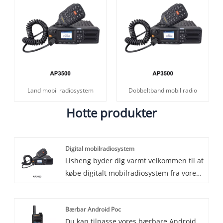
Land mobil radiosystem
Dobbeltband mobil radio
Hotte produkter
Digital mobilradiosystem
Lisheng byder dig varmt velkommen til at
købe digitalt mobilradiosystem fra vores
fabrik. Vi giver dig god service. Det
digitale
Bærbar Android Poc
mobilradiosystemkommunikationssystem
Du kan tilpasse vores bærbare Android
er et effektivt, pålideligt, tovejs og sikker