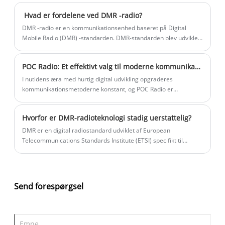
walkie-talkie. Det er en bærbar kommunikationsenhed, der kan
‌‌ Hvad er fordelene ved DMR -radio?
installeres i bilen for at levere trådløse
kommunikationsfunktioner til køretøjet.
‌DMR -radio er en kommunikationsenhed baseret på Digital
Mobile Radio (DMR) -standarden. DMR-standarden blev udviklet
af European Telecommunications Standards Institute (ETSI) for
at imødekomme behovene hos low-end professionelle og
POC Radio: Et effektivt valg til moderne kommunikation
kommercielle brugere i europæiske lande og levere effektive og
pålidelige kommunikationsløsninger.
I nutidens æra med hurtig digital udvikling opgraderes
kommunikationsmetoderne konstant, og POC Radio er
efterhånden et vigtigt kommunikationsværktøj for brancher som
virksomheder, sikkerhed, logistik og ejendomsadministration.
Hvorfor er DMR-radioteknologi stadig uerstattelig?
Sammenlignet med traditionelle samtaleanlæg enheder bryder
POC Radio ikke kun igennem afstandsbegrænsninger, men har
DMR er en digital radiostandard udviklet af European
også rige intelligente funktioner, hvilket bringer en ny løsning til
Telecommunications Standards Institute (ETSI) specifikt til
moderne industrikommunikation.
professionelle mobilradiobrugere. Det blev oprindeligt godkendt
i 2005 med det mål at opfylde kravene fra kommercielle og
industrielle brugere.
Send forespørgsel