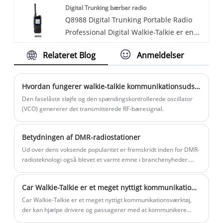
Digital Trunking bærbar radio
Proof DMR Analog Radio, er du
analoge komponenter fortsætter med at
Q8988 Digital Trunking Portable Radio
velkommen til at kontakte os.
levere pålidelig kommunikation til
Professional Digital Walkie-Talkie er en
Introduktion af den nyeste radioteknologi
amatører over hele verden.
alt-i-én kommunikationsenhed designet
- eksplosionssikker DMR analog radio.
Relateret Blog
Anmeldelser
specielt til barske arbejdsmiljøer. Ved at
Denne robuste og pålidelige radio er
kombinere beskyttelse af militærkvalitet
designet til at modstå de hårdeste
med intelligente
miljøer, hvilket gør den perfekt til brug i
Hvordan fungerer walkie-talkie kommunikationsudstyr?
kommunikationsfunktioner er det det
farlige eller eksplosive miljøer.
Den faselåste sløjfe og den spændingskontrollerede oscillator
perfekte værktøj til pålidelig
(VCO) genererer det transmitterede RF-bæresignal.
kommunikation i komplekse miljøer.
Betydningen af ​​DMR-radiostationer
Ud over dens voksende popularitet er fremskridt inden for DMR-
radioteknologi også blevet et varmt emne i branchenyheder.
Producenter og udviklere fortsætter med at innovere for at
forbedre DMR-radioernes muligheder, såsom at forbedre
Car Walkie-Talkie er et meget nyttigt kommunikationsværktøj
lydkvaliteten, forlænge batterilevetiden og udvide rækkevidden.
Disse fremskridt forbedrer ikke kun brugeroplevelsen, men gør
Car Walkie-Talkie er et meget nyttigt kommunikationsværktøj,
også DMR-radioer mere tilpasningsdygtige til det udviklende
der kan hjælpe drivere og passagerer med at kommunikere
kommunikationsmiljø.
effektivt under kørsel. Walkie-talkien i bilen kaldes normalt en bil