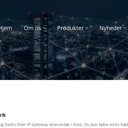
Hjem
Om os
Produkter
Nyheder
rik
g Radio Over IP Gateway leverandør i Kina. Du kan købe vores højkv