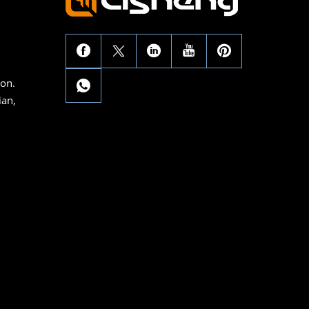
con.
ian,