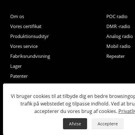
Om os
POC radio
Vores certifikat
DMR -radio
Produktionsudstyr
Analog radio
Vores service
Mobil radio
Fabriksrundvisning
Repeater
Lager
Patenter
Udstilling
Vi bruger cookies til at tilbyde dig en bedre browsingo
trafik på webstedet og tilpasse indhold. Ved at br
Copyright © 2023 Lisheng Communications Co., Ltd. Alle retti
accepterer du vores brug af cookies.
Privatli
Links
Sitemap
RSS
XML
Privatlivspolitik
Afvise
Acceptere