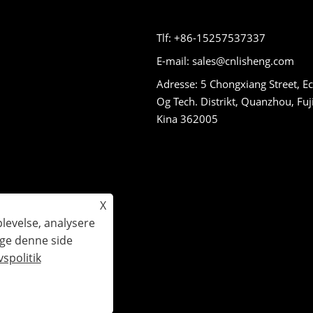
Tlf: +86-15257537337
E-mail: sales@cnlisheng.com
Adresse: 5 Chongxiang Street, E
Og Tech. Distrikt, Quanzhou, Fuj
Kina 362005
X
plevelse, analysere
uge denne side
gheder forbeholdes.
vspolitik