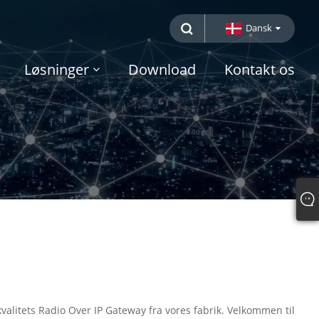
Dansk
Løsninger
Download
Kontakt os
alitets Radio Over IP Gateway fra vores fabrik. Velkommen til