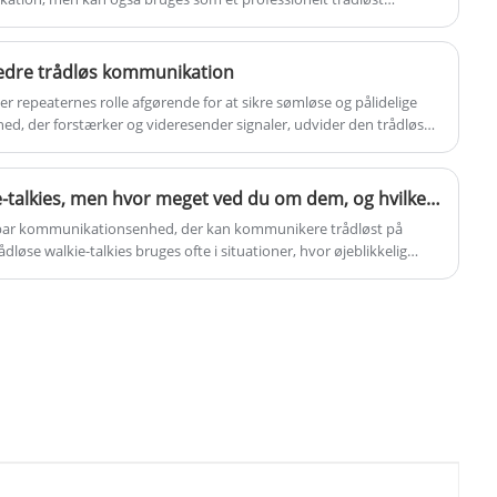
kommunikation.
Multiplexing) og MIMO (Multiple Input,
Multiple Output) for at opnå
rbedre trådløs kommunikation
højhastighedsdatatransmission.
r repeaternes rolle afgørende for at sikre sømløse og pålidelige
hed, der forstærker og videresender signaler, udvider den trådløse
bedrer den trådløse kommunikationskvalitet.
Alle ved om trådløse walkie-talkies, men hvor meget ved du om dem, og hvilke vigtige værdier har trådløse walkie-talkies!
ærbar kommunikationsenhed, der kan kommunikere trådløst på
øse walkie-talkies bruges ofte i situationer, hvor øjeblikkelig
 udendørs eventyr, byggepladser, sikkerhedsindustrier osv.