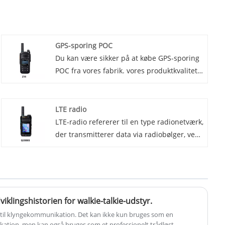
GPS-sporing POC
Du kan være sikker på at købe GPS-sporing
POC fra vores fabrik. vores produktkvalitet
er garanteret. Vi introducerer vores seneste
innovation inden for GPS-sporingsteknologi
- GPS Tracking POC (Proof of Concept).
LTE radio
Denne banebrydende enhed leverer
LTE-radio refererer til en type radionetværk,
uovertruffen nøjagtighed og pålidelighed,
der transmitterer data via radiobølger, ved
hvilket gør den til den ideelle løsning for
hjælp af teknologier som smalbånd, spredt
virksomheder og enkeltpersoner, der
spektrum og pakkeradio til at udveksle
ønsker at spore deres aktiver og mennesker
information. LTE-radio er en standard for
med præcision og lethed.
trådløs kommunikationsteknologi med 3GPP
og en 4G-netværksteknologi i spidsen. Den
klingshistorien for walkie-talkie-udstyr.
anvender teknologier såsom OFDM
d til klyngekommunikation. Det kan ikke kun bruges som en
(Orthogonal Frequency Division
ation, men kan også bruges som et professionelt trådløst