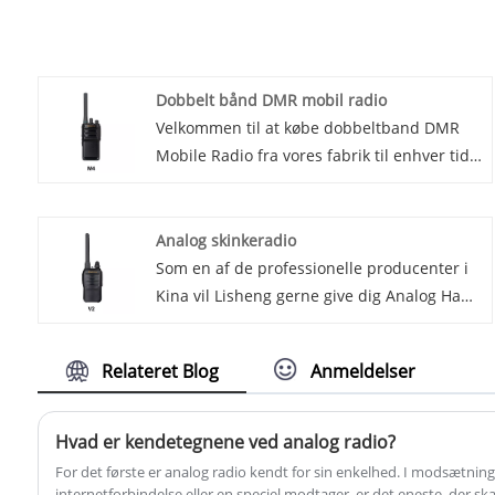
Dobbelt bånd DMR mobil radio
Velkommen til at købe dobbeltband DMR
Mobile Radio fra vores fabrik til enhver tid.
Vi giver dig fabrikspriser for vores
produkter. Lisheng er dobbeltband DMR
mobile radioproducenter og leverandører i
Analog skinkeradio
Kina.
Som en af ​​de professionelle producenter i
Kina vil Lisheng gerne give dig Analog Ham
Radio. Og vi vil tilbyde dig eftersalgsservice
og rettidig levering. I en verden domineret
Relateret Blog
Anmeldelser
af digital teknologi har analog amatørradio
en ubestridelig charme og pålidelighed.
Amatørradio, også kendt som amatørradio,
Hvad er kendetegnene ved analog radio?
har været en populær hobby i årtier, og
For det første er analog radio kendt for sin enkelhed. I modsætning 
dens analoge komponenter fortsætter med
internetforbindelse eller en speciel modtager, er det eneste, der skal t