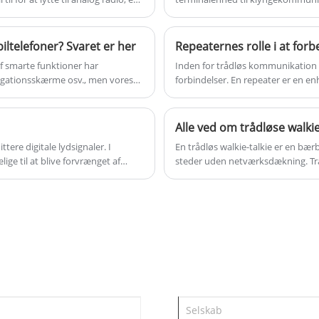
t det til et populært valg for
kommunikationsværktøj i mobil
biltelefoner? Svaret er her
Repeaternes rolle i at fo
f smarte funktioner har
Inden for trådløs kommunikation e
vigationsskærme osv., men vores
forbindelser. En repeater er en en
kommunikationsrækkevidde og for
tere digitale lydsignaler. I
En trådløs walkie-talkie er en b
lige til at blive forvrænget af
steder uden netværksdækning. Trådl
kommunikation er påkrævet, såsom