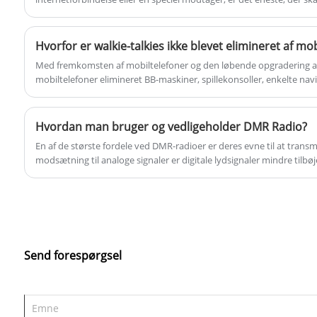
standard FM- eller AM-radiomodtager. Denne tilgængelighed har gjor
at levere pålidelig kommunikation til
landdistrikter eller dem uden adgang til internettjenester.
amatører over hele verden.
Hvorfor er walkie-talkies ikke blevet elimineret af mo
Med fremkomsten af ​​mobiltelefoner og den løbende opgradering a
mobiltelefoner elimineret BB-maskiner, spillekonsoller, enkelte na
walkie-talkies er ikke blevet elimineret.
Hvordan man bruger og vedligeholder DMR Radio?
En af de største fordele ved DMR-radioer er deres evne til at transmit
modsætning til analoge signaler er digitale lydsignaler mindre tilbøje
baggrundsstøj eller interferens fra andre radioer.
Send forespørgsel