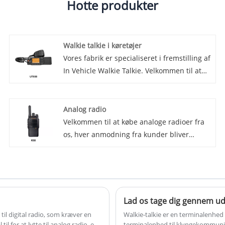
Hotte produkter
Walkie talkie i køretøjer
Vores fabrik er specialiseret i fremstilling af
In Vehicle Walkie Talkie. Velkommen til at
købe In Vehicle Walkie Talkie fra Lisheng.
Hver anmodning fra kunder bliver besvaret
inden for 24 timer. In Vehicle Walkie Talkie
Analog radio
er en trådløs walkie-talkie rettet mod
Velkommen til at købe analoge radioer fra
bilmarkedet. Den består hovedsageligt af to
os, hver anmodning fra kunder bliver
dele, den ene er værtscomputeren placeret
besvaret inden for 24 timer.
inde i køretøjet, og den anden er et bærbart
håndholdt samtaleanlæg. Enheden
kommunikerer ved hjælp af digital eller
analog teknologi, hvilket giver mulighed for
Lad os tage dig gennem udvi
stemmekommunikation af høj kvalitet.
til digital radio, som kræver en
Walkie-talkie er en terminalenhe
il for at lytte til analog radio, en
terminalenhed til klyngekommunik