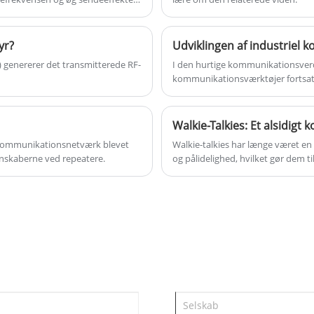
Forårsager ikke skadelig
 Når der er fundet skadelig
nger for at eliminere interferens,
yr?
Udviklingen af ​​industriel
eanlæg er dets
) genererer det transmitterede RF-
I den hurtige kommunikationsverd
og den radiovirksomhed, der kan
kommunikationsværktøjer fortsat.
r forbudt at bruge i lufthavnen og
bølger i branchen.
ffentlige
Walkie-Talkies: Et alsidigt
ilt kommunikationsnetværk blevet
Walkie-talkies har længe været 
enskaberne ved repeatere.
og pålidelighed, hvilket gør dem til