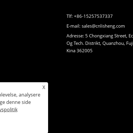
Tlf: +86-15257537337
E-mail: sales@cnlisheng.com
Adresse: 5 Chongxiang Street, E
Og Tech. Distrikt, Quanzhou, Fuj
Kina 362005
X
plevelse, analysere
uge denne side
gheder forbeholdes.
vspolitik