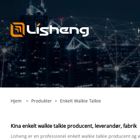
Hjem
>
Produkter
>
Enkelt Walkie Talkie
Kina enkelt walkie talkie producent, leverandør, fabrik
Lisheng er en professionel enkelt walkie talkie producent og en