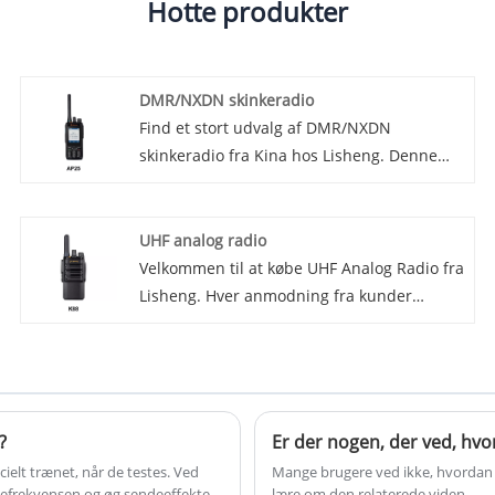
Hotte produkter
DMR/NXDN skinkeradio
Find et stort udvalg af DMR/NXDN
skinkeradio fra Kina hos Lisheng. Denne
amatørradio bruger Digital Mobile Radio
(DMR/NXDNR) teknologi til at levere klar
lydkvalitet og fremragende dækning, hvilket
UHF analog radio
gør den ideel til
Velkommen til at købe UHF Analog Radio fra
langdistancekommunikation. Med sin
Lisheng. Hver anmodning fra kunder
avancerede digitale stemmebehandling
besvares inden for 24 timer.
sikrer DMR/NXDN amatørradio, at hver
transmission er klar og forståelig, selv i
støjende eller udfordrende miljøer.
?
Er der nogen, der ved, hvo
ielt trænet, når de testes. Ved
Mange brugere ved ikke, hvordan m
ndefrekvensen og øg sendeeffekten
lære om den relaterede viden.