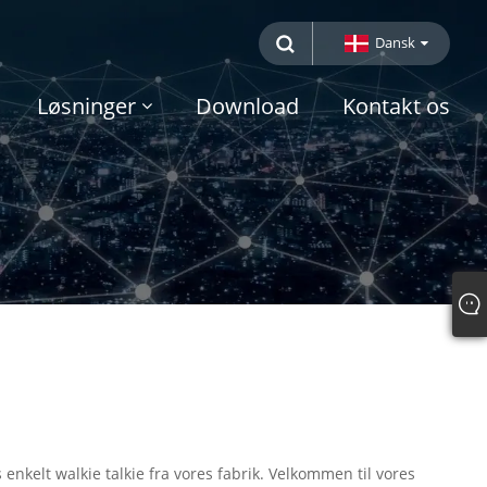
Dansk
Løsninger
Download
Kontakt os
 enkelt walkie talkie fra vores fabrik. Velkommen til vores