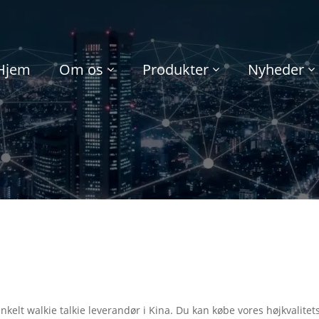
Hjem
Om os
Produkter
Nyheder
kelt walkie talkie leverandør i Kina. Du kan købe vores højkvalitets