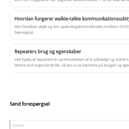
som helst og hvor som helst.
(inklusive ekstra radiofrekvenseffektforstærker) uden tilladelse. 2. 
interferens til forskellige lovlige radiovirksomheder, når du bruger.
interferens, skal du bruge den med det samme og træffe foranstaltni
Hvordan fungerer walkie-talkie kommunikationsudst
før du fortsætter med at bruge den; *Ved brug af offentligt samtal
Den faselåste sløjfe og den spændingskontrollerede oscillator (VCO
kommunikationskvalitet ikke beskyttet af radiostyringsbureauer, 
bæresignal.
fungere normalt, bør være forårsaget af andre normale job; 3. Det e
flyet; 4.Det er forbudt at forbinde til det offentlige telefonnet, det o
mobilkommunikationsnet og andre telenet.
Repeaters brug og egenskaber
Ved hjælp af repeatere er opretholdelsen af ​​et pålideligt og stab
lettere end nogensinde før. Så lad os se nærmere på brugen og eg
Send forespørgsel