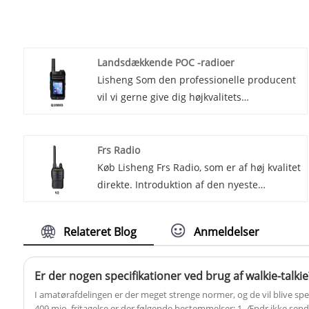
Landsdækkende POC -radioer
Lisheng Som den professionelle producent
vil vi gerne give dig højkvalitets
landsdækkende POC -radioer. Og vi vil
tilbyde dig eftersalgsservice og rettidig
levering. Introduktion af vores
Frs Radio
revolutionære landsdækkende POC -radio,
Køb Lisheng Frs Radio, som er af høj kvalitet
den nyeste innovation inden for
direkte. Introduktion af den nyeste
kommunikationsteknologi. Disse
kommunikationsteknologi, FRS autoriseret
avancerede radioer er designet til at give
intercom! Uanset om du vandrer i bjergene
Relateret Blog
Anmeldelser
problemfri forbindelse og pålidelig
eller udforsker bymiljøer, er disse walkie-
kommunikation over hele landet, hvilket gør
talkies det perfekte værktøj til at holde
dem til det perfekte valg for virksomheder,
kontakten med venner og familie.
Er der nogen specifikationer ved brug af walkie-talkie
organisationer og enkeltpersoner, der har
I amatørafdelingen er der meget strenge normer, og de vil blive spec
brug for øjeblikkelig kommunikation når
409 mio. fritagelse er der følgende bestemmelser: 1. Ændr ikke se