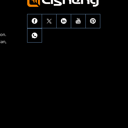
con.
ian,