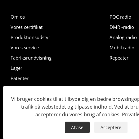
Om os
POC radio
Vores certifikat
DMR -radio
Produktionsudstyr
Analog radio
Vores service
Mobil radio
Fabriksrundvisning
Repeater
Lager
Patenter
Udstilling
Vi bruger cookies til at tilbyde dig en bedre browsingo
trafik på webstedet og tilpasse indhold. Ved at br
Copyright © 2023 Lisheng Communications Co., Ltd. Alle retti
accepterer du vores brug af cookies.
Privatli
Links
Sitemap
RSS
XML
Privatlivspolitik
Afvise
Acceptere