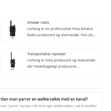
Amatør radio
Lisheng er en professionel Kina Amatur
Radio producent og leverandør, hvis du
leder efter Amatur Radio, kontakt os nu!
Introduktion af den seneste innovation
inden for amatørradioteknologi - Amatur
Transportabel repeater
Radio. Denne banebrydende enhed er
Lisheng er Kina producent og leverandør,
designet til at opfylde behovene hos
der hovedsageligt producerer
radioamatører ved at levere et kraftfuldt og
Transportable Repeater med mange års
pålideligt kommunikationsværktøj.
erfaring. Håber at opbygge
forretningsforbindelser med dig.
rdan man parrer en walkie-talkie med en kanal?
an "parrer" kanaler, når de bruger walkie-talkies. Lad os derefter