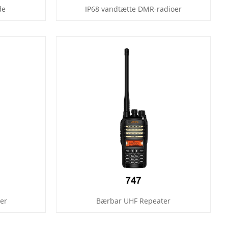
de
IP68 vandtætte DMR-radioer
er
Bærbar UHF Repeater