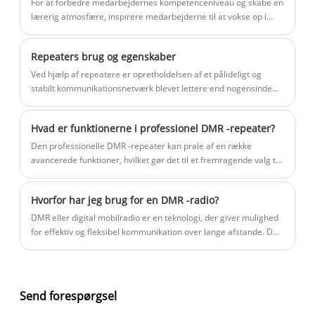
For at forbedre medarbejdernes kompetenceniveau og skabe en
lærerig atmosfære, inspirere medarbejderne til at vokse op i
deres stillinger, skabe en god atmosfære af "teknologi,
læringskompetencer, fange avancerede og superavancerede",
Repeaters brug og egenskaber
og den magtkommunikation, der afholdes i april med "interne
reparationsfærdigheder," Employee Skills Competition med
Ved hjælp af repeatere er opretholdelsen af ​​et pålideligt og
temaet ydre træstil.
stabilt kommunikationsnetværk blevet lettere end nogensinde
før. Så lad os se nærmere på brugen og egenskaberne ved
repeatere.
Hvad er funktionerne i professionel DMR -repeater?
Den professionelle DMR -repeater kan prale af en række
avancerede funktioner, hvilket gør det til et fremragende valg til
pålidelig kommunikation. En af de mest betydningsfulde
funktioner på denne enhed er dens evne til at give problemfri
Hvorfor har jeg brug for en DMR -radio?
forbindelse på tværs af dens dækningsområde.
DMR eller digital mobilradio er en teknologi, der giver mulighed
for effektiv og fleksibel kommunikation over lange afstande. Det
tilbyder overlegen lydkvalitet, avancerede funktioner og
forbedret privatliv og sikkerhed sammenlignet med traditionelle
analoge radioer.
Send forespørgsel