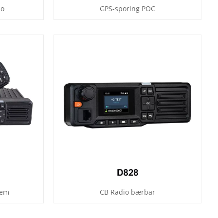
io
GPS-sporing POC
tem
CB Radio bærbar