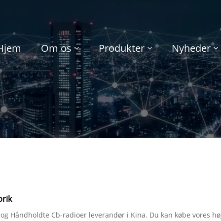
Hjem
Om os
Produkter
Nyheder
brik
og Håndholdte Cb-radioer leverandør i Kina. Du kan købe vores høj