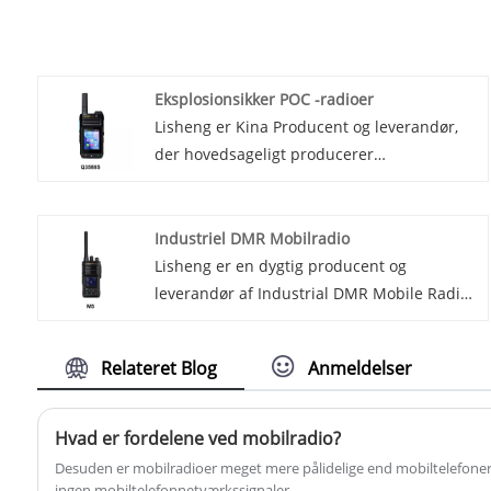
Eksplosionsikker POC -radioer
Lisheng er Kina Producent og leverandør,
der hovedsageligt producerer
eksplosionsikker POC -radioer med mange
års erfaring. Håber at opbygge
forretningsforhold med dig. Introduktion af
Industriel DMR Mobilradio
vores produkt, den eksplosionssikre POC-
Lisheng er en dygtig producent og
radio! Disse avancerede radioer er designet
leverandør af Industrial DMR Mobile Radio i
til at give pålidelige og sikre kommunikation
Kina. Hvis du leder efter Industrial DMR
i farlige miljøer, hvor traditionelt
Mobile Radio til en overkommelig pris, så
Relateret Blog
Anmeldelser
kommunikationsudstyr ikke kan bruges
kontakt os med det samme! Introduktion af
sikkert.
den nyeste industriel
kommunikationsteknologi - industriel DMR-
Hvad er fordelene ved mobilradio?
mobilradio. Denne banebrydende enhed er
Desuden er mobilradioer meget mere pålidelige end mobiltelefoner,
designet til at imødekomme de krævende
ingen mobiltelefonnetværkssignaler.