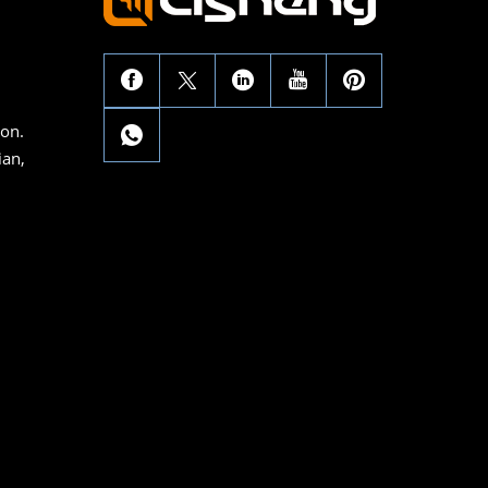
con.
ian,