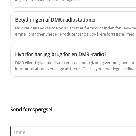
kommunikationsbehov i industrielle miljøer
og giver pålidelige, sikre
Betydningen af ​​DMR-radiostationer
tilslutningsmuligheder til feltarbejdere.
Ud over dens voksende popularitet er fremskridt inden for DMR-ra
emne i branchenyheder. Producenter og udviklere fortsætter med a
radioernes muligheder, såsom at forbedre lydkvaliteten, forlænge b
rækkevidden. Disse fremskridt forbedrer ikke kun brugeroplevels
tilpasningsdygtige til det udviklende kommunikationsmiljø.
Hvorfor har jeg brug for en DMR -radio?
DMR eller digital mobilradio er en teknologi, der giver mulighed for e
kommunikation over lange afstande. Det tilbyder overlegen lydkval
forbedret privatliv og sikkerhed sammenlignet med traditionelle an
Send forespørgsel