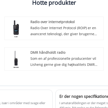
Hotte produkter
Radio over internetprotokol
Radio Over Internet Protocol (ROIP) er en
avanceret teknologi, der giver brugerne
mulighed for at sende og modtage
radiokommunikation over internettet.
Denne innovative løsning integrerer
DMR håndholdt radio
problemfrit traditionelle radiosystemer
Som en af ​​professionelle producenter vil
med moderne internetnetværk for at give
Lisheng gerne give dig højkvalitets DMR
brugerne en pålidelig og
håndholdt radio. Og vi vil tilbyde dig den
omkostningseffektiv
bedste eftersalgsservice og rettidig
kommunikationsløsning.
levering. Introduktion af det seneste inden
for håndholdt radioteknologi: DMR
håndholdte radioer. Denne banebrydende
Er der nogen specifikatione
enhed er designet til at give pålidelig,
 især i områder med svage eller
I amatørafdelingen er der meget st
sikker kommunikation i krævende miljøer.
409 mio. fritagelse er der følgen