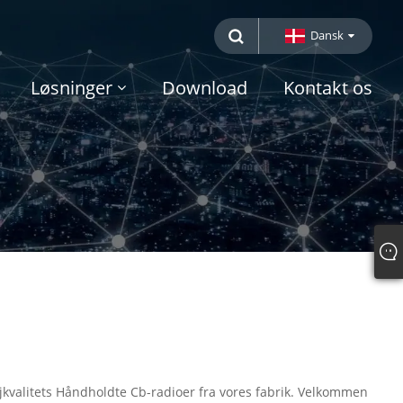
Dansk
Løsninger
Download
Kontakt os
kvalitets Håndholdte Cb-radioer fra vores fabrik. Velkommen