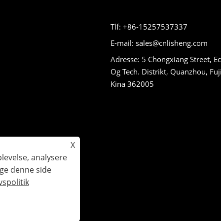
Tlf: +86-15257537337
E-mail: sales@cnlisheng.com
Adresse: 5 Chongxiang Street, E
Og Tech. Distrikt, Quanzhou, Fuj
Kina 362005
X
plevelse, analysere
uge denne side
gheder forbeholdes.
vspolitik