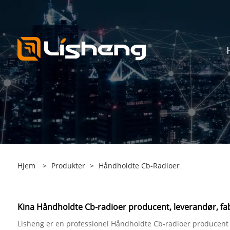
Hjem
>
Produkter
>
Håndholdte Cb-Radioer
Kina Håndholdte Cb-radioer producent, leverandør, fa
Lisheng er en professionel Håndholdte Cb-radioer producent 