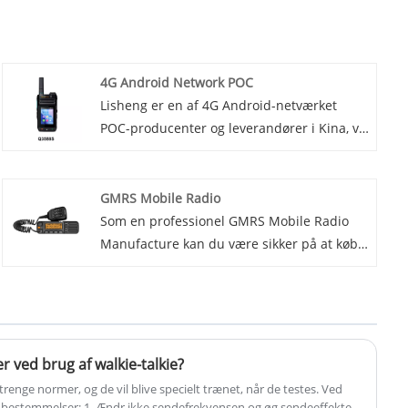
4G Android Network POC
Lisheng er en af ​​4G Android-netværket
POC-producenter og leverandører i Kina, vi
kan give kunderne produkter af høj kvalitet.
Introduktion af den nyeste innovation
inden for kommunikationsteknologi-4G
GMRS Mobile Radio
Android Network POC (cellulær push-to-
Som en professionel GMRS Mobile Radio
talk). Denne revolutionære enhed
Manufacture kan du være sikker på at købe
kombinerer kraften i 4G -forbindelse med
GMRS Mobile Radio fra vores fabrik og
fleksibiliteten i Android -operativsystemet
Lisheng vil tilbyde dig den bedste service
for at give virksomheder og organisationer
efter salg og rettidig levering. Introduktion
problemfri, effektive
af vores nye GMRS Mobile Radio-den
kommunikationsløsninger.
perfekte kommunikationsløsning for alle på
r ved brug af walkie-talkie?
farten. Vores GMRS-mobile radioer er
renge normer, og de vil blive specielt trænet, når de testes. Ved
designet til at give pålidelige
de bestemmelser: 1. Ændr ikke sendefrekvensen og øg sendeeffekten