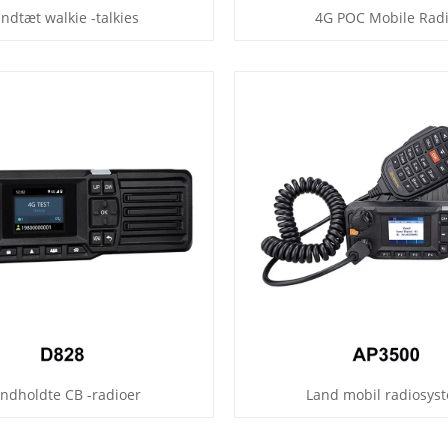
ndtæt walkie -talkies
4G POC Mobile Rad
ndholdte CB -radioer
Land mobil radiosys