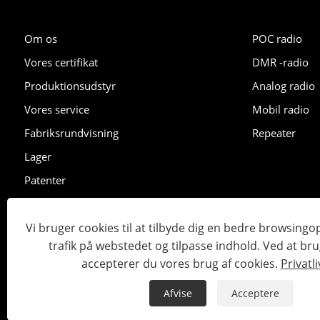
Om os
POC radio
Vores certifikat
DMR -radio
Produktionsudstyr
Analog radio
Vores service
Mobil radio
Fabriksrundvisning
Repeater
Lager
Patenter
Udstilling
Vi bruger cookies til at tilbyde dig en bedre browsingo
trafik på webstedet og tilpasse indhold. Ved at br
Copyright © 2023 Lisheng Communications Co., Ltd. Alle retti
accepterer du vores brug af cookies.
Privatli
Links
Sitemap
RSS
XML
Privatlivspolitik
Afvise
Acceptere