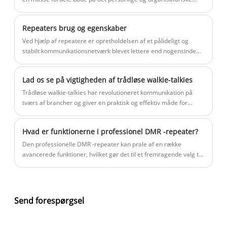
plan.
Repeaters brug og egenskaber
Ved hjælp af repeatere er opretholdelsen af ​​et pålideligt og
stabilt kommunikationsnetværk blevet lettere end nogensinde
før. Så lad os se nærmere på brugen og egenskaberne ved
repeatere.
Lad os se på vigtigheden af ​​trådløse walkie-talkies
Trådløse walkie-talkies har revolutioneret kommunikation på
tværs af brancher og giver en praktisk og effektiv måde for
enkeltpersoner at holde kontakten over lange afstande.
Hvad er funktionerne i professionel DMR -repeater?
Den professionelle DMR -repeater kan prale af en række
avancerede funktioner, hvilket gør det til et fremragende valg til
pålidelig kommunikation. En af de mest betydningsfulde
funktioner på denne enhed er dens evne til at give problemfri
forbindelse på tværs af dens dækningsområde.
Send forespørgsel