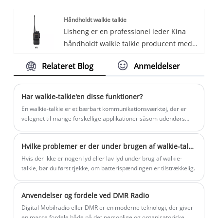
Introduktion af den seneste innovation
professionelle. Radioen er designet til at
Håndholdt walkie talkie
inden for kommunikationsteknologi -
levere pålidelig, effektiv kommunikation,
Lisheng er en professionel leder Kina
Pocket Analog Radio. Denne kompakte og
hvilket gør den ideel til en række
håndholdt walkie talkie producent med
pålidelige enhed er designet til at give
forskellige applikationer.
høj kvalitet og rimelig pris. Velkommen til
øjeblikkelig, klar kommunikation i ethvert
Relateret Blog
Anmeldelser
at kontakte os. Vi introducerer vores
miljø, hvilket gør den til et vigtigt værktøj
seneste innovation inden for
for udendørsentusiaster, professionelle
kommunikationsteknologi - den
og alle, der har brug for pålidelig
Har walkie-talkie'en disse funktioner?
håndholdte walkie-talkie.
kommunikation på farten.
En walkie-talkie er et bærbart kommunikationsværktøj, der er
velegnet til mange forskellige applikationer såsom udendørs
eventyr, byggepladser, politi og brandmænd og mere.
Hvilke problemer er der under brugen af ​​walkie-talkies, og hvordan man reparerer dem
Hvis der ikke er nogen lyd eller lav lyd under brug af walkie-
talkie, bør du først tjekke, om batterispændingen er tilstrækkelig.
Anvendelser og fordele ved DMR Radio
Digital Mobilradio eller DMR er en moderne teknologi, der giver
en masse fordele både på det personlige og organisatoriske