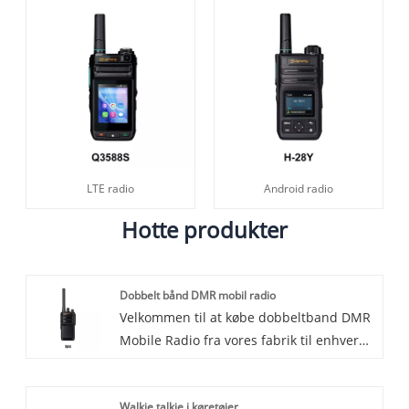
LTE radio
Android radio
Hotte produkter
Dobbelt bånd DMR mobil radio
Velkommen til at købe dobbeltband DMR
Mobile Radio fra vores fabrik til enhver
tid. Vi giver dig fabrikspriser for vores
produkter. Lisheng er dobbeltband DMR
Walkie talkie i køretøjer
mobile radioproducenter og leverandører