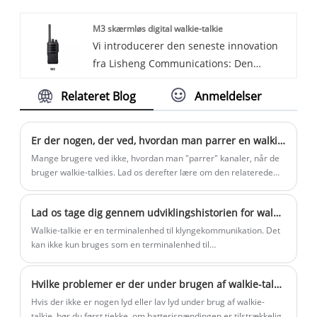
mange års erfaring. Håber at opbygge
Uanset om du er en professionel, der
M3 skærmløs digital walkie-talkie
forretningsforbindelser med dig. Vi
arbejder i marken eller en afslappet
Vi introducerer den seneste innovation
introducerer DMR Amateur Radio, en
bruger, er denne håndholdte POC
fra Lisheng Communications: Den
banebrydende kommunikationsenhed,
tovejsradio det perfekte værktøj til at
skærmløse langrækkende digitale M3
der er ideel til både amatører og
holde dig forbundet.
Relateret Blog
Anmeldelser
skærmløse digitale walkie-talkie! I en æra,
professionelle. Radioen er designet til at
hvor tilslutning er nøglen, revolutionerer
levere pålidelig, effektiv kommunikation,
vores nyeste produkt kommunikation
hvilket gør den ideel til en række
Er der nogen, der ved, hvordan man parrer en walkie-talkie med en kanal?
uden distraktioner fra skærme. Designet
forskellige applikationer.
Mange brugere ved ikke, hvordan man "parrer" kanaler, når de
til brancher, hvor pålidelighed og
bruger walkie-talkies. Lad os derefter lære om den relaterede
viden.
effektivitet er i højsædet, tilbyder vores
walkie-talkie uovertruffen ydeevne til en
Lad os tage dig gennem udviklingshistorien for walkie-talkie-udstyr.
uovertruffen værdi.
Walkie-talkie er en terminalenhed til klyngekommunikation. Det
kan ikke kun bruges som en terminalenhed til
klyngekommunikation, men kan også bruges som et
professionelt trådløst kommunikationsværktøj i
Hvilke problemer er der under brugen af ​​walkie-talkies, og hvordan man reparerer dem
mobilkommunikation.
Hvis der ikke er nogen lyd eller lav lyd under brug af walkie-
talkie, bør du først tjekke, om batterispændingen er tilstrækkelig.