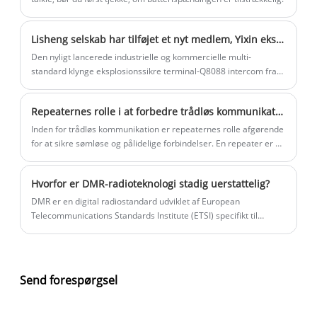
Lisheng selskab har tilføjet et nyt medlem, Yixin eksplosionssikker walkie talkie, Q8088 eksplosionssikker walki talkie serie
Den nyligt lancerede industrielle og kommercielle multi-
standard klynge eksplosionssikre terminal-Q8088 intercom fra
YSHON eksplosionssikre intercom serien er designet i nøje
overensstemmelse med Kinas seneste eksplosionssikre
Repeaternes rolle i at forbedre trådløs kommunikation
elektriske standarder.
Inden for trådløs kommunikation er repeaternes rolle afgørende
for at sikre sømløse og pålidelige forbindelser. En repeater er en
enhed, der forstærker og videresender signaler, udvider den
trådløse kommunikationsrækkevidde og forbedrer den trådløse
Hvorfor er DMR-radioteknologi stadig uerstattelig?
kommunikationskvalitet.
DMR er en digital radiostandard udviklet af European
Telecommunications Standards Institute (ETSI) specifikt til
professionelle mobilradiobrugere. Det blev oprindeligt godkendt
i 2005 med det mål at opfylde kravene fra kommercielle og
industrielle brugere.
Send forespørgsel