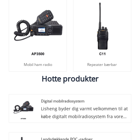
Mobil ham radio
Repeater bærbar
Hotte produkter
Digital mobilradiosystem
Lisheng byder dig varmt velkommen til at
købe digitalt mobilradiosystem fra vores
fabrik. Vi giver dig god service. Det
digitale
Landsdækkende POC -radioer
mobilradiosystemkommunikationssystem