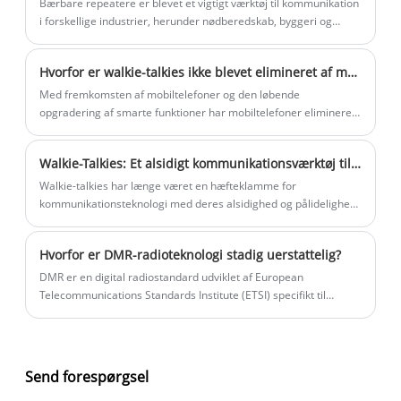
Bærbare repeatere er blevet et vigtigt værktøj til kommunikation
kommunikationsløsning til udendørs
i forskellige industrier, herunder nødberedskab, byggeri og
operationer og nødredningsmissioner.
udendørs aktiviteter. Disse enheder er designet til at udvide
rækkevidden af ​​tovejsradioer, hvilket sikrer problemfri og
Hvorfor er walkie-talkies ikke blevet elimineret af mobiltelefoner? Svaret er her
pålidelig kommunikation over lange afstande. I de seneste
nyheder har brugen af ​​bærbare repeatere skabt overskrifter for
Med fremkomsten af ​​mobiltelefoner og den løbende
deres rolle i at forbedre kommunikationsmulighederne i
opgradering af smarte funktioner har mobiltelefoner elimineret
udfordrende miljøer.
BB-maskiner, spillekonsoller, enkelte navigationsskærme osv.,
men vores walkie-talkies er ikke blevet elimineret.
Walkie-Talkies: Et alsidigt kommunikationsværktøj til hvert eventyr
Walkie-talkies har længe været en hæfteklamme for
kommunikationsteknologi med deres alsidighed og pålidelighed,
hvilket gør dem til et vigtigt værktøj til en lang række aktiviteter.
Hvorfor er DMR-radioteknologi stadig uerstattelig?
DMR er en digital radiostandard udviklet af European
Telecommunications Standards Institute (ETSI) specifikt til
professionelle mobilradiobrugere. Det blev oprindeligt godkendt
i 2005 med det mål at opfylde kravene fra kommercielle og
industrielle brugere.
Send forespørgsel