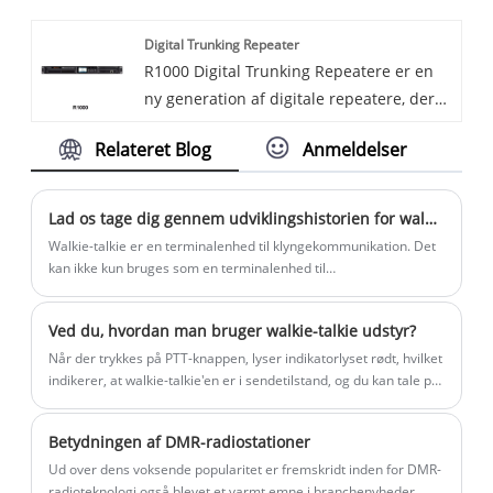
pris for dig. Han DMR Digital Automotive
give pålidelig, sikker kommunikation i
Digital Trunking Repeater
Platform giver problemfri integration af
krævende miljøer. Uanset om du er i
R1000 Digital Trunking Repeatere er en
digitale og bilteknologier for at opnå en
marken, på en byggeplads eller
ny generation af digitale repeatere, der
virkelig forbundet smart køreoplevelse.
koordinerer med et team ved et
byder på omfattende opgraderinger i
Denne innovative platform tilbyder en
arrangement, giver DMR håndholdte
Relateret Blog
Anmeldelser
udseendedesign, strukturel optimering
række funktioner og kapaciteter, der
radioer den funktionalitet og
og ydeevne. Enheden kombinerer en
forbedrer sikkerhed, bekvemmelighed og
pålidelighed, du har brug for.
slank formfaktor, bred dækning, lang
underholdning på vejen.
Lad os tage dig gennem udviklingshistorien for walkie-talkie-udstyr.
transmissionsrækkevidde, høj
Walkie-talkie er en terminalenhed til klyngekommunikation. Det
pålidelighed og stærk skalerbarhed og
kan ikke kun bruges som en terminalenhed til
klyngekommunikation, men kan også bruges som et
leverer kraftfuld
professionelt trådløst kommunikationsværktøj i
kommunikationsdækning, exceptionel
Ved du, hvordan man bruger walkie-talkie udstyr?
mobilkommunikation.
stabilitet og bundsolid pålidelighed for
Når der trykkes på PTT-knappen, lyser indikatorlyset rødt, hvilket
brugere på tværs af forskellige
indikerer, at walkie-talkie'en er i sendetilstand, og du kan tale på
industrier.
dette tidspunkt.
Betydningen af ​​DMR-radiostationer
Ud over dens voksende popularitet er fremskridt inden for DMR-
radioteknologi også blevet et varmt emne i branchenyheder.