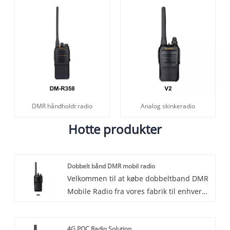
DMR håndholdt radio
Analog skinkeradio
Hotte produkter
Dobbelt bånd DMR mobil radio
Velkommen til at købe dobbeltband DMR
Mobile Radio fra vores fabrik til enhver
tid. Vi giver dig fabrikspriser for vores
produkter. Lisheng er dobbeltband DMR
4G POC Radio Solution
mobile radioproducenter og leverandører