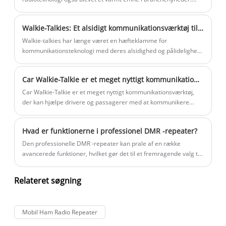
Producenter og udviklere fortsætter med at innovere for at
forbedre DMR-radioernes muligheder, såsom at forbedre
Walkie-Talkies: Et alsidigt kommunikationsværktøj til hvert eventyr
lydkvaliteten, forlænge batterilevetiden og udvide rækkevidden.
Disse fremskridt forbedrer ikke kun brugeroplevelsen, men gør
Walkie-talkies har længe været en hæfteklamme for
også DMR-radioer mere tilpasningsdygtige til det udviklende
kommunikationsteknologi med deres alsidighed og pålidelighed,
kommunikationsmiljø.
hvilket gør dem til et vigtigt værktøj til en lang række aktiviteter.
Car Walkie-Talkie er et meget nyttigt kommunikationsværktøj
Car Walkie-Talkie er et meget nyttigt kommunikationsværktøj,
der kan hjælpe drivere og passagerer med at kommunikere
effektivt under kørsel. Walkie-talkien i bilen kaldes normalt en bil
walkie-talkie. Det er en bærbar kommunikationsenhed, der kan
Hvad er funktionerne i professionel DMR -repeater?
installeres i bilen for at levere trådløse
kommunikationsfunktioner til køretøjet.
Den professionelle DMR -repeater kan prale af en række
avancerede funktioner, hvilket gør det til et fremragende valg til
pålidelig kommunikation. En af de mest betydningsfulde
funktioner på denne enhed er dens evne til at give problemfri
Relateret søgning
forbindelse på tværs af dens dækningsområde.
Mobil Ham Radio Repeater