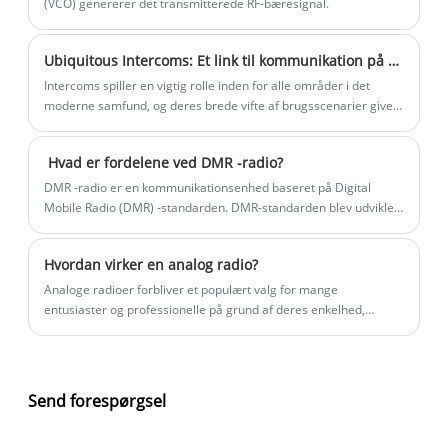
(VCO) genererer det transmitterede RF-bæresignal.
kommunikation i kritiske situationer.
Ubiquitous Intercoms: Et link til kommunikation på tværs af brancher
Intercoms spiller en vigtig rolle inden for alle områder i det
moderne samfund, og deres brede vifte af brugsscenarier giver
effektive og stabile kommunikationsgarantier for arbejde og
aktiviteter i forskellige brancher.
‌‌ Hvad er fordelene ved DMR -radio?
‌DMR -radio er en kommunikationsenhed baseret på Digital
Mobile Radio (DMR) -standarden. DMR-standarden blev udviklet
af European Telecommunications Standards Institute (ETSI) for
at imødekomme behovene hos low-end professionelle og
Hvordan virker en analog radio?
kommercielle brugere i europæiske lande og levere effektive og
pålidelige kommunikationsløsninger.
Analoge radioer forbliver et populært valg for mange
entusiaster og professionelle på grund af deres enkelhed,
pålidelighed og nostalgiske charme. Denne artikel udforsker
funktionsprincipperne for analoge radioer, deres
nøglekomponenter, praktiske anvendelser og tips til at vælge
den rigtige enhed. Ved at forstå disse grundlæggende principper
Send forespørgsel
kan du træffe informerede beslutninger og maksimere din
lytteoplevelse.