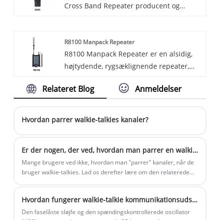
Cross Band Repeater producent og
systemer er designet til at levere
amatører over hele verden.
leverandør, kontakt os nu!
pålidelig, effektiv kommunikation til
virksomheder, offentlige
R8100 Manpack Repeater
sikkerhedsorganisationer og offentlige
R8100 Manpack Repeater er en alsidig,
myndigheder. Med avancerede
højtydende, rygsæklignende repeater,
funktioner og robust design er vores
designet til nødkommunikation,
LMR'er ideelle til organisationer, der
Relateret Blog
Anmeldelser
feltoperationer, militærmissioner og
leder efter pålidelige, sikre
offentlige sikkerhedsapplikationer. Den
kommunikationsløsninger.
integrerer problemfrit digitale og analoge
Hvordan parrer walkie-talkies kanaler?
repeater-funktioner med forlænget
batterilevetid, hvilket giver mulighed for
Er der nogen, der ved, hvordan man parrer en walkie-talkie med en kanal?
hurtig oprettelse af et
Mange brugere ved ikke, hvordan man "parrer" kanaler, når de
kommunikationsnetværk med en
bruger walkie-talkies. Lad os derefter lære om den relaterede
dækningsradius på op til 20 kilometer i
viden.
områder uden netværksforbindelse.
Hvordan fungerer walkie-talkie kommunikationsudstyr?
R8100 fungerer som "nervecentret" for
Den faselåste sløjfe og den spændingskontrollerede oscillator
teamkoordinering og sikrer pålidelig